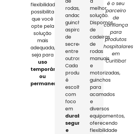
de
a
é o seu
flexibilidade
rodas,
melhor
parceiro
possibilita
andadores,
solução.
de
que você
guinchos,
Dispomos
confiança
opte pela
aspiradores
de
para
solução
de
cadeiras
produtos
mais
secreção,
de
hospitalares
adequada,
entre
rodas
em
seja para
outros.
manuais
Curitiba!
uso
Cada
e
temporário
produto
motorizadas,
ou
é
guinchos
permanente
.
escolhido
para
com
acamados
foco
e
em
diversos
durabilidade,
equipamentos,
segurança
oferecendo
e
flexibilidade