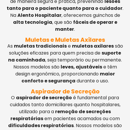
de maneira segura e prática, prevenindo
lesões
tanto para o paciente quanto para o cuidador
.
Na
Alento Hospitalar
, oferecemos guinchos de
alta tecnologia
, que são
fáceis de operar e
manter
.
Muletas e Muletas Axilares
As
muletas tradicionais
e
muletas axilares
são
soluções eficazes para quem precisa de
suporte
na caminhada
, seja temporário ou permanente.
Nossos modelos são
leves, ajustáveis
e têm
design ergonômico, proporcionando
maior
conforto e segurança
durante o uso.
Aspirador de Secreção
O
aspirador de secreção
é fundamental para
cuidados tanto domiciliares quanto hospitalares,
utilizado para a
remoção de secreções
respiratórias
em pacientes acamados ou com
dificuldades respiratórias
. Nossos modelos são