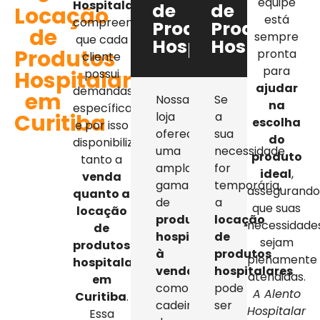
equipe
Hospitalar
,
de
de
Locação
está
compreendemos
Produtos
Produtos
de
sempre
que cada
Hospitalares
Hospitalar
Produtos
pronta
cliente
para
Hospitalares
possui
ajudar
demandas
em
Nossa
Se
na
específicas,
Curitiba
loja
a
escolha
e por isso
oferece
sua
do
disponibilizamos
uma
necessidade
produto
tanto a
ampla
for
ideal
,
venda
gama
temporária,
assegurand
quanto a
de
a
que suas
locação
produtos
locação
necessidade
de
hospitalares
de
sejam
produtos
à
produtos
plenamente
hospitalares
venda
,
hospitalares
atendidas.
em
como
pode
A Alento
Curitiba
.
cadeiras
ser
Hospitalar
Essa