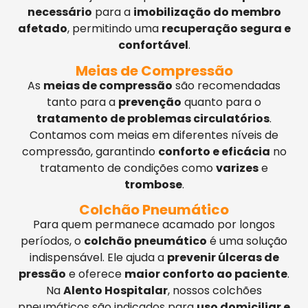
necessário
para a
imobilização do membro
afetado
, permitindo uma
recuperação segura e
confortável
.
Meias de Compressão
As
meias de compressão
são recomendadas
tanto para a
prevenção
quanto para o
tratamento de problemas circulatórios
.
Contamos com meias em diferentes níveis de
compressão, garantindo
conforto e eficácia
no
tratamento de condições como
varizes
e
trombose
.
Colchão Pneumático
Para quem permanece acamado por longos
períodos, o
colchão pneumático
é uma solução
indispensável. Ele ajuda a
prevenir úlceras de
pressão
e oferece
maior conforto ao paciente
.
Na
Alento Hospitalar
, nossos colchões
pneumáticos são indicados para
uso domiciliar e