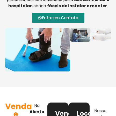
hospitalar
, sendo
fáceis de instalar e manter
.
Entre em Contato
Venda
Na
Nossa
e
Alento
Venda
Locação