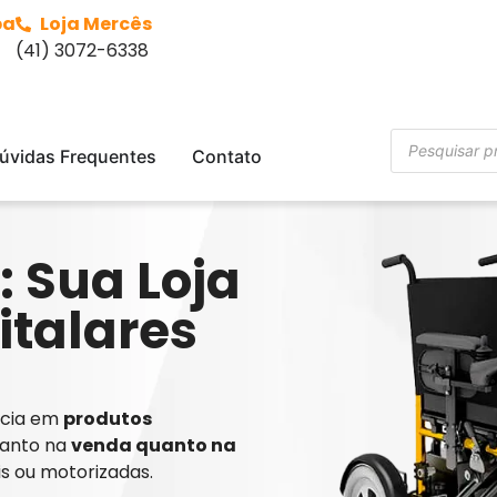
ba
Loja Mercês
(41) 3072-6338
úvidas Frequentes
Contato
: Sua Loja
italares
ência em
produtos
tanto na
venda quanto na
is ou motorizadas.