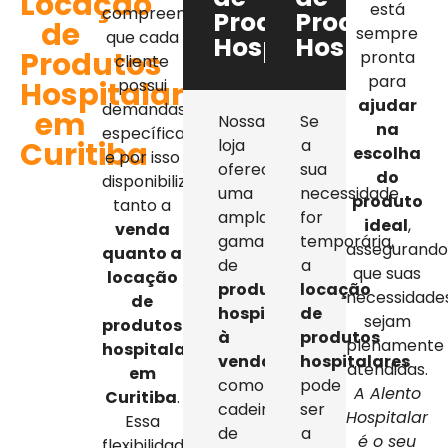
Locação
está
compreendemos
Produtos
Produtos
de
sempre
que cada
Hospitalares
Hospitalar
Produtos
pronta
cliente
para
Hospitalares
possui
ajudar
demandas
em
Nossa
Se
na
específicas,
Curitiba
loja
a
escolha
e por isso
oferece
sua
do
disponibilizamos
uma
necessidade
produto
tanto a
ampla
for
ideal
,
venda
gama
temporária,
assegurand
quanto a
de
a
que suas
locação
produtos
locação
necessidade
de
hospitalares
de
sejam
produtos
à
produtos
plenamente
hospitalares
venda
,
hospitalares
atendidas.
em
como
pode
A Alento
Curitiba
.
cadeiras
ser
Hospitalar
Essa
de
a
é o seu
flexibilidade