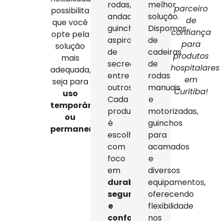
rodas,
melhor
parceiro
possibilita
andadores,
solução.
de
que você
guinchos,
Dispomos
confiança
opte pela
aspiradores
de
para
solução
de
cadeiras
produtos
mais
secreção,
de
hospitalares
adequada,
entre
rodas
em
seja para
outros.
manuais
Curitiba!
uso
Cada
e
temporário
produto
motorizadas,
ou
é
guinchos
permanente
.
escolhido
para
com
acamados
foco
e
em
diversos
durabilidade,
equipamentos,
segurança
oferecendo
e
flexibilidade
conforto
,
nos