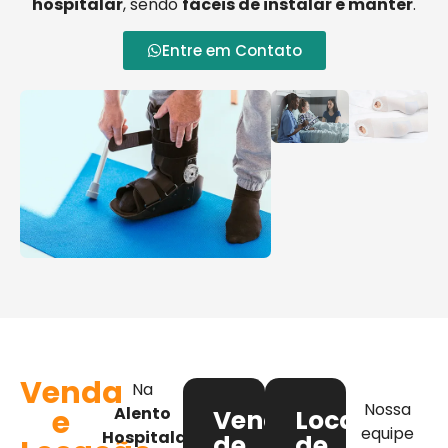
hospitalar
, sendo
fáceis de instalar e manter
.
Entre em Contato
Venda
Na
Nossa
e
Alento
Venda
Locação
equipe
Hospitalar
,
de
de