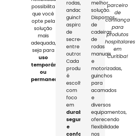
rodas,
melhor
parceiro
possibilita
andadores,
solução.
de
que você
guinchos,
Dispomos
confiança
opte pela
aspiradores
de
para
solução
de
cadeiras
produtos
mais
secreção,
de
hospitalares
adequada,
entre
rodas
em
seja para
outros.
manuais
Curitiba!
uso
Cada
e
temporário
produto
motorizadas,
ou
é
guinchos
permanente
.
escolhido
para
com
acamados
foco
e
em
diversos
durabilidade,
equipamentos,
segurança
oferecendo
e
flexibilidade
conforto
,
nos