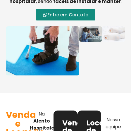
hospitalar
, sendo
fáceis de instalar e manter
.
Entre em Contato
Venda
Na
Nossa
e
Alento
Venda
Locação
equipe
Hospitalar
,
de
de