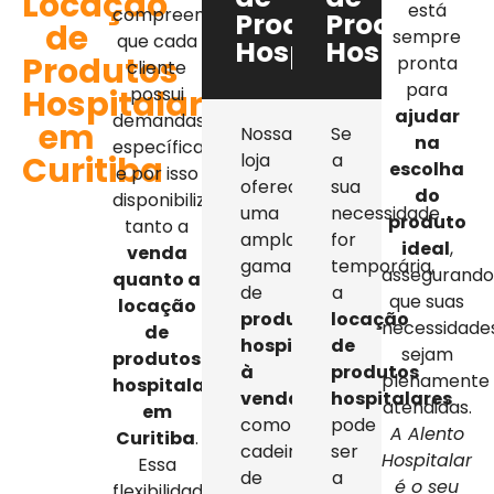
Locação
está
compreendemos
Produtos
Produtos
de
sempre
que cada
Hospitalares
Hospitalar
Produtos
pronta
cliente
para
Hospitalares
possui
ajudar
demandas
em
Nossa
Se
na
específicas,
Curitiba
loja
a
escolha
e por isso
oferece
sua
do
disponibilizamos
uma
necessidade
produto
tanto a
ampla
for
ideal
,
venda
gama
temporária,
assegurand
quanto a
de
a
que suas
locação
produtos
locação
necessidade
de
hospitalares
de
sejam
produtos
à
produtos
plenamente
hospitalares
venda
,
hospitalares
atendidas.
em
como
pode
A Alento
Curitiba
.
cadeiras
ser
Hospitalar
Essa
de
a
é o seu
flexibilidade