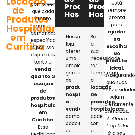
Locação
está
compreendemos
Produtos
Produtos
de
sempre
que cada
Hospitalares
Hospitalar
Produtos
pronta
cliente
para
Hospitalares
possui
ajudar
demandas
em
Nossa
Se
na
específicas,
Curitiba
loja
a
escolha
e por isso
oferece
sua
do
disponibilizamos
uma
necessidade
produto
tanto a
ampla
for
ideal
,
venda
gama
temporária,
assegurand
quanto a
de
a
que suas
locação
produtos
locação
necessidade
de
hospitalares
de
sejam
produtos
à
produtos
plenamente
hospitalares
venda
,
hospitalares
atendidas.
em
como
pode
A Alento
Curitiba
.
cadeiras
ser
Hospitalar
Essa
de
a
é o seu
flexibilidade