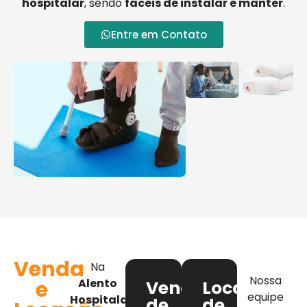
hospitalar
, sendo
fáceis de instalar e manter
.
Entre em Contato
Venda
Na
Nossa
e
Alento
Venda
Locação
equipe
Hospitalar
,
de
de