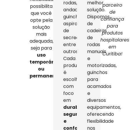
rodas,
melhor
parceiro
possibilita
andadores,
solução.
de
que você
guinchos,
Dispomos
confiança
opte pela
aspiradores
de
para
solução
de
cadeiras
produtos
mais
secreção,
de
hospitalares
adequada,
entre
rodas
em
seja para
outros.
manuais
Curitiba!
uso
Cada
e
temporário
produto
motorizadas,
ou
é
guinchos
permanente
.
escolhido
para
com
acamados
foco
e
em
diversos
durabilidade,
equipamentos,
segurança
oferecendo
e
flexibilidade
conforto
,
nos