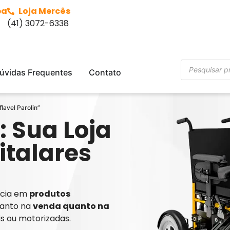
ba
Loja Mercês
(41) 3072-6338
úvidas Frequentes
Contato
lavel Parolin”
: Sua Loja
italares
ência em
produtos
tanto na
venda quanto na
is ou motorizadas.