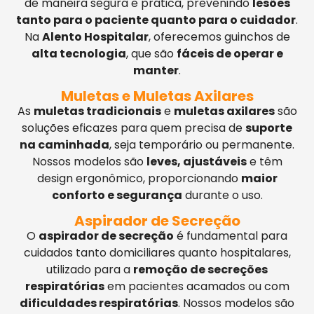
de maneira segura e prática, prevenindo
lesões
tanto para o paciente quanto para o cuidador
.
Na
Alento Hospitalar
, oferecemos guinchos de
alta tecnologia
, que são
fáceis de operar e
manter
.
Muletas e Muletas Axilares
As
muletas tradicionais
e
muletas axilares
são
soluções eficazes para quem precisa de
suporte
na caminhada
, seja temporário ou permanente.
Nossos modelos são
leves, ajustáveis
e têm
design ergonômico, proporcionando
maior
conforto e segurança
durante o uso.
Aspirador de Secreção
O
aspirador de secreção
é fundamental para
cuidados tanto domiciliares quanto hospitalares,
utilizado para a
remoção de secreções
respiratórias
em pacientes acamados ou com
dificuldades respiratórias
. Nossos modelos são