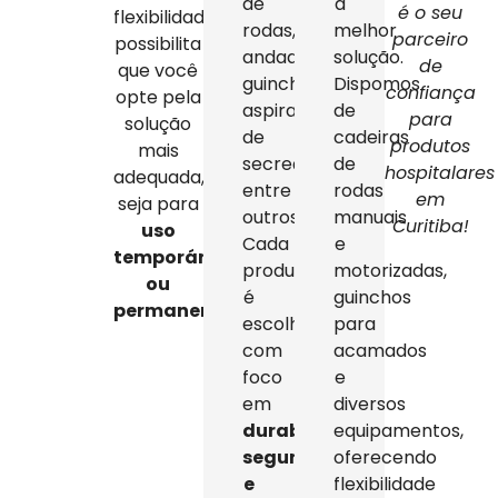
de
a
é o seu
flexibilidade
rodas,
melhor
parceiro
possibilita
andadores,
solução.
de
que você
guinchos,
Dispomos
confiança
opte pela
aspiradores
de
para
solução
de
cadeiras
produtos
mais
secreção,
de
hospitalares
adequada,
entre
rodas
em
seja para
outros.
manuais
Curitiba!
uso
Cada
e
temporário
produto
motorizadas,
ou
é
guinchos
permanente
.
escolhido
para
com
acamados
foco
e
em
diversos
durabilidade,
equipamentos,
segurança
oferecendo
e
flexibilidade