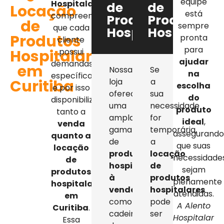
equipe
Hospitalar
,
de
de
Locação
está
compreendemos
Produtos
Produtos
de
sempre
que cada
Hospitalares
Hospitalar
Produtos
pronta
cliente
para
Hospitalares
possui
ajudar
demandas
em
Nossa
Se
na
específicas,
Curitiba
loja
a
escolha
e por isso
oferece
sua
do
disponibilizamos
uma
necessidade
produto
tanto a
ampla
for
ideal
,
venda
gama
temporária,
assegurand
quanto a
de
a
que suas
locação
produtos
locação
necessidade
de
hospitalares
de
sejam
produtos
à
produtos
plenamente
hospitalares
venda
,
hospitalares
atendidas.
em
como
pode
A Alento
Curitiba
.
cadeiras
ser
Hospitalar
Essa