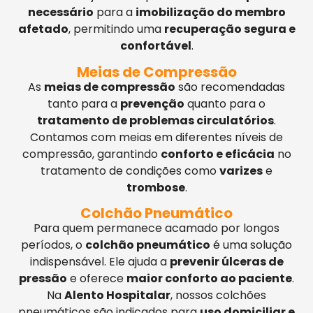
necessário
para a
imobilização do membro
afetado
, permitindo uma
recuperação segura e
confortável
.
Meias de Compressão
As
meias de compressão
são recomendadas
tanto para a
prevenção
quanto para o
tratamento de problemas circulatórios
.
Contamos com meias em diferentes níveis de
compressão, garantindo
conforto e eficácia
no
tratamento de condições como
varizes
e
trombose
.
Colchão Pneumático
Para quem permanece acamado por longos
períodos, o
colchão pneumático
é uma solução
indispensável. Ele ajuda a
prevenir úlceras de
pressão
e oferece
maior conforto ao paciente
.
Na
Alento Hospitalar
, nossos colchões
pneumáticos são indicados para
uso domiciliar e