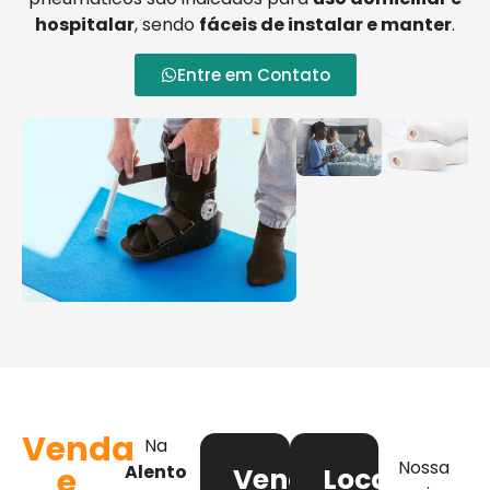
hospitalar
, sendo
fáceis de instalar e manter
.
Entre em Contato
Venda
Na
Nossa
e
Alento
Venda
Locação