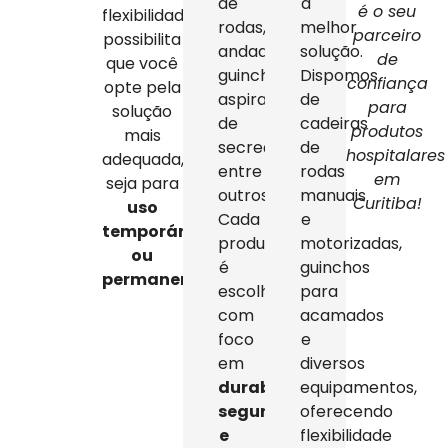
de
a
é o seu
flexibilidade
rodas,
melhor
parceiro
possibilita
andadores,
solução.
de
que você
guinchos,
Dispomos
confiança
opte pela
aspiradores
de
para
solução
de
cadeiras
produtos
mais
secreção,
de
hospitalares
adequada,
entre
rodas
em
seja para
outros.
manuais
Curitiba!
uso
Cada
e
temporário
produto
motorizadas,
ou
é
guinchos
permanente
.
escolhido
para
com
acamados
foco
e
em
diversos
durabilidade,
equipamentos,
segurança
oferecendo
e
flexibilidade