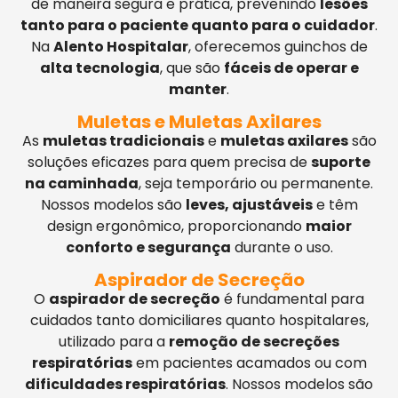
de maneira segura e prática, prevenindo
lesões
tanto para o paciente quanto para o cuidador
.
Na
Alento Hospitalar
, oferecemos guinchos de
alta tecnologia
, que são
fáceis de operar e
manter
.
Muletas e Muletas Axilares
As
muletas tradicionais
e
muletas axilares
são
soluções eficazes para quem precisa de
suporte
na caminhada
, seja temporário ou permanente.
Nossos modelos são
leves, ajustáveis
e têm
design ergonômico, proporcionando
maior
conforto e segurança
durante o uso.
Aspirador de Secreção
O
aspirador de secreção
é fundamental para
cuidados tanto domiciliares quanto hospitalares,
utilizado para a
remoção de secreções
respiratórias
em pacientes acamados ou com
dificuldades respiratórias
. Nossos modelos são