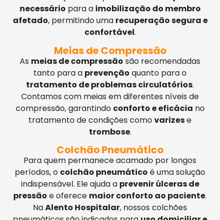
necessário
para a
imobilização do membro
afetado
, permitindo uma
recuperação segura e
confortável
.
Meias de Compressão
As
meias de compressão
são recomendadas
tanto para a
prevenção
quanto para o
tratamento de problemas circulatórios
.
Contamos com meias em diferentes níveis de
compressão, garantindo
conforto e eficácia
no
tratamento de condições como
varizes
e
trombose
.
Colchão Pneumático
Para quem permanece acamado por longos
períodos, o
colchão pneumático
é uma solução
indispensável. Ele ajuda a
prevenir úlceras de
pressão
e oferece
maior conforto ao paciente
.
Na
Alento Hospitalar
, nossos colchões
pneumáticos são indicados para
uso domiciliar e