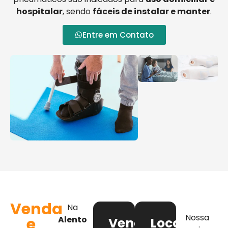
hospitalar
, sendo
fáceis de instalar e manter
.
Entre em Contato
Venda
Na
Nossa
e
Alento
Venda
Locação