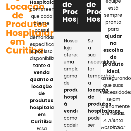
equipe
Hospitalar
,
de
de
Locação
está
compreendemos
Produtos
Produtos
de
sempre
que cada
Hospitalares
Hospitalar
Produtos
pronta
cliente
para
Hospitalares
possui
ajudar
demandas
em
Nossa
Se
na
específicas,
Curitiba
loja
a
escolha
e por isso
oferece
sua
do
disponibilizamos
uma
necessidade
produto
tanto a
ampla
for
ideal
,
venda
gama
temporária,
assegurand
quanto a
de
a
que suas
locação
produtos
locação
necessidade
de
hospitalares
de
sejam
produtos
à
produtos
plenamente
hospitalares
venda
,
hospitalares
atendidas.
em
como
pode
A Alento
Curitiba
.
cadeiras
ser
Hospitalar
Essa