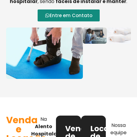
hospitalar
, sendo
fáceis de instalar e manter
.
Entre em Contato
Venda
Na
Nossa
e
Alento
Venda
Locação
equipe
Hospitalar
,
de
de