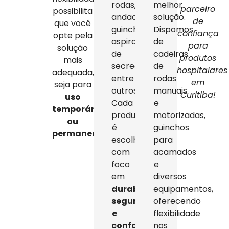
rodas,
melhor
parceiro
possibilita
andadores,
solução.
de
que você
guinchos,
Dispomos
confiança
opte pela
aspiradores
de
para
solução
de
cadeiras
produtos
mais
secreção,
de
hospitalares
adequada,
entre
rodas
em
seja para
outros.
manuais
Curitiba!
uso
Cada
e
temporário
produto
motorizadas,
ou
é
guinchos
permanente
.
escolhido
para
com
acamados
foco
e
em
diversos
durabilidade,
equipamentos,
segurança
oferecendo
e
flexibilidade
conforto
,
nos