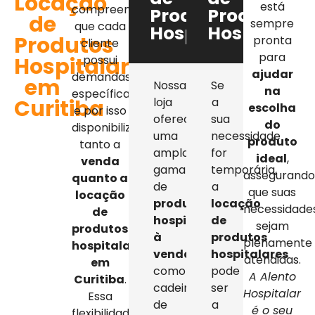
Locação
está
compreendemos
Produtos
Produtos
de
sempre
que cada
Hospitalares
Hospitalar
Produtos
pronta
cliente
para
Hospitalares
possui
ajudar
demandas
em
Nossa
Se
na
específicas,
Curitiba
loja
a
escolha
e por isso
oferece
sua
do
disponibilizamos
uma
necessidade
produto
tanto a
ampla
for
ideal
,
venda
gama
temporária,
assegurand
quanto a
de
a
que suas
locação
produtos
locação
necessidade
de
hospitalares
de
sejam
produtos
à
produtos
plenamente
hospitalares
venda
,
hospitalares
atendidas.
em
como
pode
A Alento
Curitiba
.
cadeiras
ser
Hospitalar
Essa
de
a
é o seu
flexibilidade