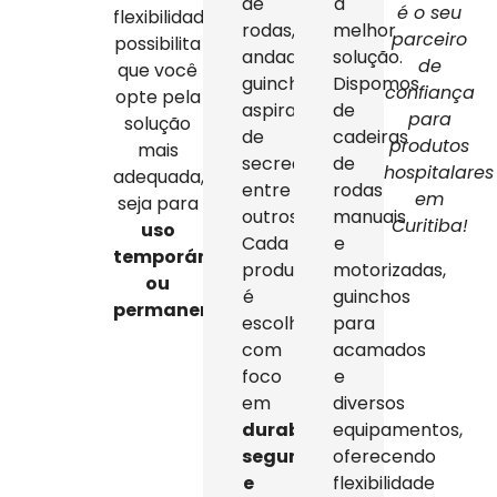
de
a
é o seu
flexibilidade
rodas,
melhor
parceiro
possibilita
andadores,
solução.
de
que você
guinchos,
Dispomos
confiança
opte pela
aspiradores
de
para
solução
de
cadeiras
produtos
mais
secreção,
de
hospitalares
adequada,
entre
rodas
em
seja para
outros.
manuais
Curitiba!
uso
Cada
e
temporário
produto
motorizadas,
ou
é
guinchos
permanente
.
escolhido
para
com
acamados
foco
e
em
diversos
durabilidade,
equipamentos,
segurança
oferecendo
e
flexibilidade