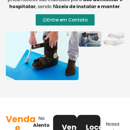
hospitalar
, sendo
fáceis de instalar e manter
.
Entre em Contato
Venda
Na
Nossa
e
Alento
Venda
Locação