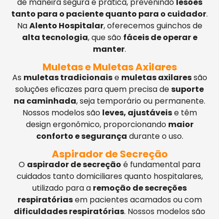
de maneira segura e prática, prevenindo
lesões
tanto para o paciente quanto para o cuidador
.
Na
Alento Hospitalar
, oferecemos guinchos de
alta tecnologia
, que são
fáceis de operar e
manter
.
Muletas e Muletas Axilares
As
muletas tradicionais
e
muletas axilares
são
soluções eficazes para quem precisa de
suporte
na caminhada
, seja temporário ou permanente.
Nossos modelos são
leves, ajustáveis
e têm
design ergonômico, proporcionando
maior
conforto e segurança
durante o uso.
Aspirador de Secreção
O
aspirador de secreção
é fundamental para
cuidados tanto domiciliares quanto hospitalares,
utilizado para a
remoção de secreções
respiratórias
em pacientes acamados ou com
dificuldades respiratórias
. Nossos modelos são