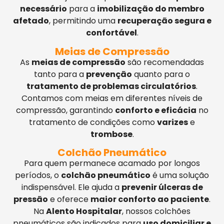
necessário
para a
imobilização do membro
afetado
, permitindo uma
recuperação segura e
confortável
.
Meias de Compressão
As
meias de compressão
são recomendadas
tanto para a
prevenção
quanto para o
tratamento de problemas circulatórios
.
Contamos com meias em diferentes níveis de
compressão, garantindo
conforto e eficácia
no
tratamento de condições como
varizes
e
trombose
.
Colchão Pneumático
Para quem permanece acamado por longos
períodos, o
colchão pneumático
é uma solução
indispensável. Ele ajuda a
prevenir úlceras de
pressão
e oferece
maior conforto ao paciente
.
Na
Alento Hospitalar
, nossos colchões
pneumáticos são indicados para
uso domiciliar e