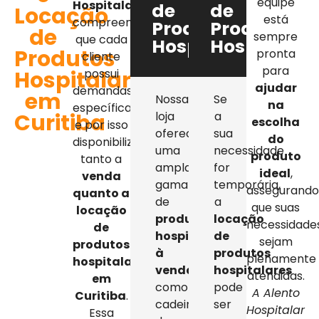
equipe
Hospitalar
,
de
de
Locação
está
compreendemos
Produtos
Produtos
de
sempre
que cada
Hospitalares
Hospitalar
Produtos
pronta
cliente
para
Hospitalares
possui
ajudar
demandas
em
Nossa
Se
na
específicas,
Curitiba
loja
a
escolha
e por isso
oferece
sua
do
disponibilizamos
uma
necessidade
produto
tanto a
ampla
for
ideal
,
venda
gama
temporária,
assegurand
quanto a
de
a
que suas
locação
produtos
locação
necessidade
de
hospitalares
de
sejam
produtos
à
produtos
plenamente
hospitalares
venda
,
hospitalares
atendidas.
em
como
pode
A Alento
Curitiba
.
cadeiras
ser
Hospitalar
Essa