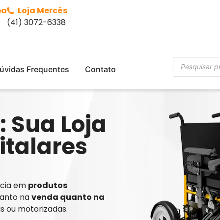
ba
Loja Mercês
(41) 3072-6338
úvidas Frequentes
Contato
: Sua Loja
italares
ência em
produtos
tanto na
venda quanto na
is ou motorizadas.