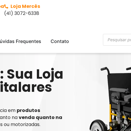
ba
Loja Mercês
(41) 3072-6338
úvidas Frequentes
Contato
: Sua Loja
italares
ência em
produtos
tanto na
venda quanto na
is ou motorizadas.