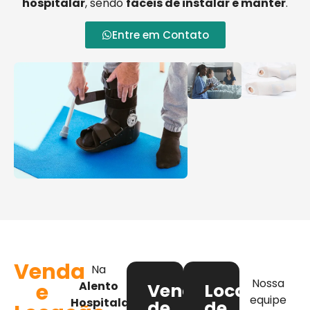
hospitalar
, sendo
fáceis de instalar e manter
.
Entre em Contato
Venda
Na
Nossa
e
Alento
Venda
Locação
equipe
Hospitalar
,
de
de