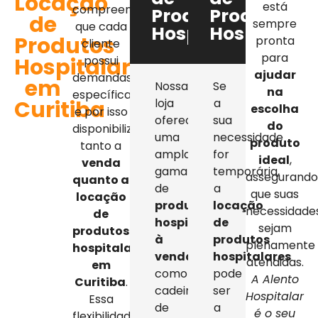
Locação
está
compreendemos
Produtos
Produtos
de
sempre
que cada
Hospitalares
Hospitalar
Produtos
pronta
cliente
para
Hospitalares
possui
ajudar
demandas
em
Nossa
Se
na
específicas,
Curitiba
loja
a
escolha
e por isso
oferece
sua
do
disponibilizamos
uma
necessidade
produto
tanto a
ampla
for
ideal
,
venda
gama
temporária,
assegurand
quanto a
de
a
que suas
locação
produtos
locação
necessidade
de
hospitalares
de
sejam
produtos
à
produtos
plenamente
hospitalares
venda
,
hospitalares
atendidas.
em
como
pode
A Alento
Curitiba
.
cadeiras
ser
Hospitalar
Essa
de
a
é o seu
flexibilidade