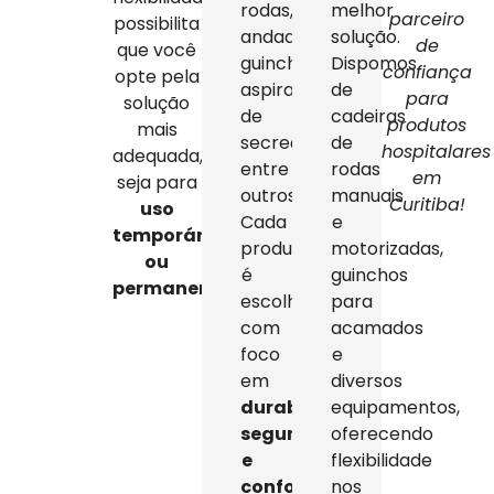
rodas,
melhor
parceiro
possibilita
andadores,
solução.
de
que você
guinchos,
Dispomos
confiança
opte pela
aspiradores
de
para
solução
de
cadeiras
produtos
mais
secreção,
de
hospitalares
adequada,
entre
rodas
em
seja para
outros.
manuais
Curitiba!
uso
Cada
e
temporário
produto
motorizadas,
ou
é
guinchos
permanente
.
escolhido
para
com
acamados
foco
e
em
diversos
durabilidade,
equipamentos,
segurança
oferecendo
e
flexibilidade
conforto
,
nos