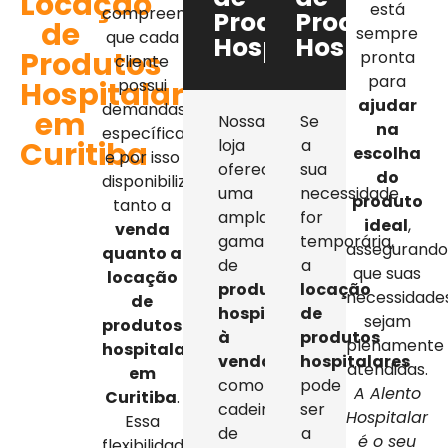
Locação
está
compreendemos
Produtos
Produtos
de
sempre
que cada
Hospitalares
Hospitalar
Produtos
pronta
cliente
para
Hospitalares
possui
ajudar
demandas
em
Nossa
Se
na
específicas,
Curitiba
loja
a
escolha
e por isso
oferece
sua
do
disponibilizamos
uma
necessidade
produto
tanto a
ampla
for
ideal
,
venda
gama
temporária,
assegurand
quanto a
de
a
que suas
locação
produtos
locação
necessidade
de
hospitalares
de
sejam
produtos
à
produtos
plenamente
hospitalares
venda
,
hospitalares
atendidas.
em
como
pode
A Alento
Curitiba
.
cadeiras
ser
Hospitalar
Essa
de
a
é o seu
flexibilidade