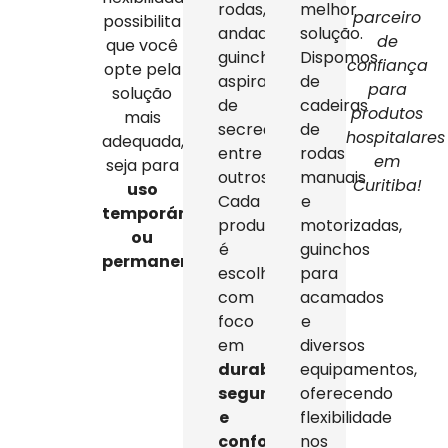
rodas,
melhor
parceiro
possibilita
andadores,
solução.
de
que você
guinchos,
Dispomos
confiança
opte pela
aspiradores
de
para
solução
de
cadeiras
produtos
mais
secreção,
de
hospitalares
adequada,
entre
rodas
em
seja para
outros.
manuais
Curitiba!
uso
Cada
e
temporário
produto
motorizadas,
ou
é
guinchos
permanente
.
escolhido
para
com
acamados
foco
e
em
diversos
durabilidade,
equipamentos,
segurança
oferecendo
e
flexibilidade
conforto
,
nos