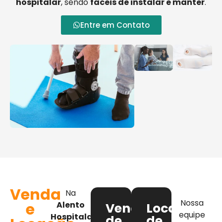
hospitalar
, sendo
fáceis de instalar e manter
.
Entre em Contato
Venda
Na
Nossa
e
Alento
Venda
Locação
equipe
Hospitalar
,
de
de