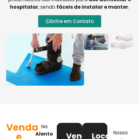
hospitalar
, sendo
fáceis de instalar e manter
.
Entre em Contato
Venda
Na
Nossa
e
Alento
Venda
Locação