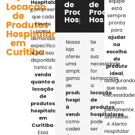
equipe
Hospitalar
,
de
de
Locação
está
compreendemos
Produtos
Produtos
de
sempre
que cada
Hospitalares
Hospitalar
Produtos
pronta
cliente
para
Hospitalares
possui
ajudar
demandas
em
Nossa
Se
na
específicas,
Curitiba
loja
a
escolha
e por isso
oferece
sua
do
disponibilizamos
uma
necessidade
produto
tanto a
ampla
for
ideal
,
venda
gama
temporária,
assegurand
quanto a
de
a
que suas
locação
produtos
locação
necessidade
de
hospitalares
de
sejam
produtos
à
produtos
plenamente
hospitalares
venda
,
hospitalares
atendidas.
em
como
pode
A Alento
Curitiba
.
cadeiras
ser
Hospitalar
Essa