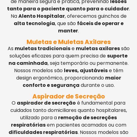
de maneira segura e prática, prevenindo
lesões
tanto para o paciente quanto para o cuidador
.
Na
Alento Hospitalar
, oferecemos guinchos de
alta tecnologia
, que são
fáceis de operar e
manter
.
Muletas e Muletas Axilares
As
muletas tradicionais
e
muletas axilares
são
soluções eficazes para quem precisa de
suporte
na caminhada
, seja temporário ou permanente.
Nossos modelos são
leves, ajustáveis
e têm
design ergonômico, proporcionando
maior
conforto e segurança
durante o uso.
Aspirador de Secreção
O
aspirador de secreção
é fundamental para
cuidados tanto domiciliares quanto hospitalares,
utilizado para a
remoção de secreções
respiratórias
em pacientes acamados ou com
dificuldades respiratórias
. Nossos modelos são