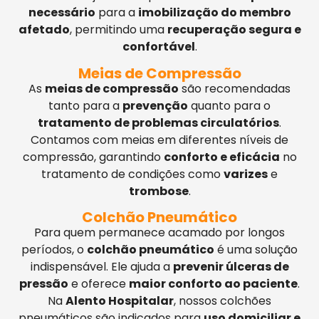
necessário
para a
imobilização do membro
afetado
, permitindo uma
recuperação segura e
confortável
.
Meias de Compressão
As
meias de compressão
são recomendadas
tanto para a
prevenção
quanto para o
tratamento de problemas circulatórios
.
Contamos com meias em diferentes níveis de
compressão, garantindo
conforto e eficácia
no
tratamento de condições como
varizes
e
trombose
.
Colchão Pneumático
Para quem permanece acamado por longos
períodos, o
colchão pneumático
é uma solução
indispensável. Ele ajuda a
prevenir úlceras de
pressão
e oferece
maior conforto ao paciente
.
Na
Alento Hospitalar
, nossos colchões
pneumáticos são indicados para
uso domiciliar e