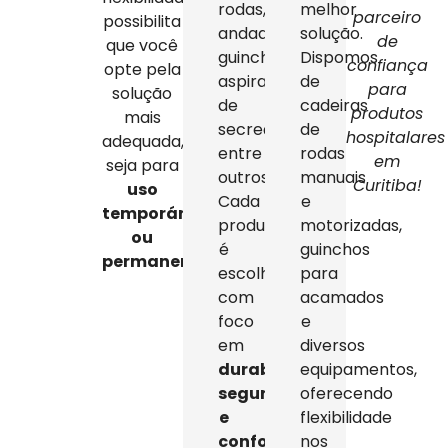
rodas,
melhor
parceiro
possibilita
andadores,
solução.
de
que você
guinchos,
Dispomos
confiança
opte pela
aspiradores
de
para
solução
de
cadeiras
produtos
mais
secreção,
de
hospitalares
adequada,
entre
rodas
em
seja para
outros.
manuais
Curitiba!
uso
Cada
e
temporário
produto
motorizadas,
ou
é
guinchos
permanente
.
escolhido
para
com
acamados
foco
e
em
diversos
durabilidade,
equipamentos,
segurança
oferecendo
e
flexibilidade
conforto
,
nos