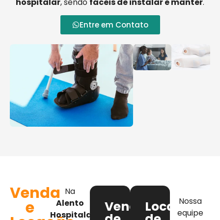
hospitalar
, sendo
fáceis de instalar e manter
.
Entre em Contato
Venda
Na
Nossa
e
Alento
Venda
Locação
equipe
Hospitalar
,
de
de