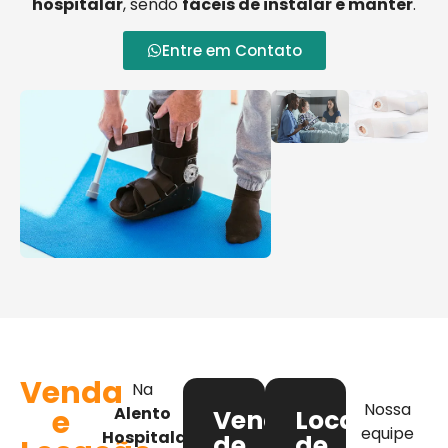
hospitalar
, sendo
fáceis de instalar e manter
.
Entre em Contato
Venda
Na
Nossa
e
Alento
Venda
Locação
equipe
Hospitalar
,
de
de