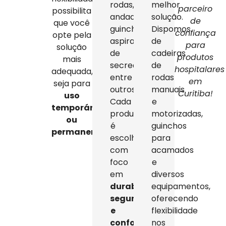
rodas,
melhor
parceiro
possibilita
andadores,
solução.
de
que você
guinchos,
Dispomos
confiança
opte pela
aspiradores
de
para
solução
de
cadeiras
produtos
mais
secreção,
de
hospitalares
adequada,
entre
rodas
em
seja para
outros.
manuais
Curitiba!
uso
Cada
e
temporário
produto
motorizadas,
ou
é
guinchos
permanente
.
escolhido
para
com
acamados
foco
e
em
diversos
durabilidade,
equipamentos,
segurança
oferecendo
e
flexibilidade
conforto
,
nos