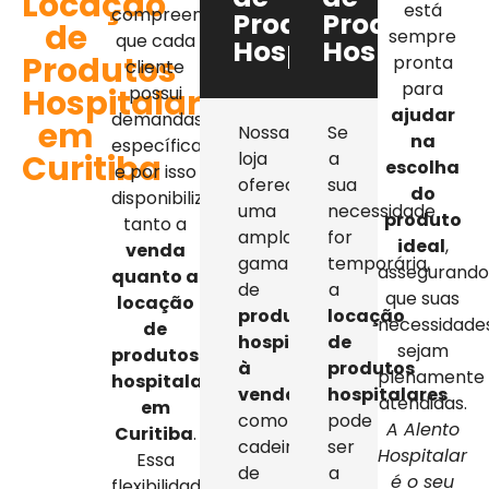
Locação
está
compreendemos
Produtos
Produtos
de
sempre
que cada
Hospitalares
Hospitalar
Produtos
pronta
cliente
para
Hospitalares
possui
ajudar
demandas
em
Nossa
Se
na
específicas,
Curitiba
loja
a
escolha
e por isso
oferece
sua
do
disponibilizamos
uma
necessidade
produto
tanto a
ampla
for
ideal
,
venda
gama
temporária,
assegurand
quanto a
de
a
que suas
locação
produtos
locação
necessidade
de
hospitalares
de
sejam
produtos
à
produtos
plenamente
hospitalares
venda
,
hospitalares
atendidas.
em
como
pode
A Alento
Curitiba
.
cadeiras
ser
Hospitalar
Essa
de
a
é o seu
flexibilidade