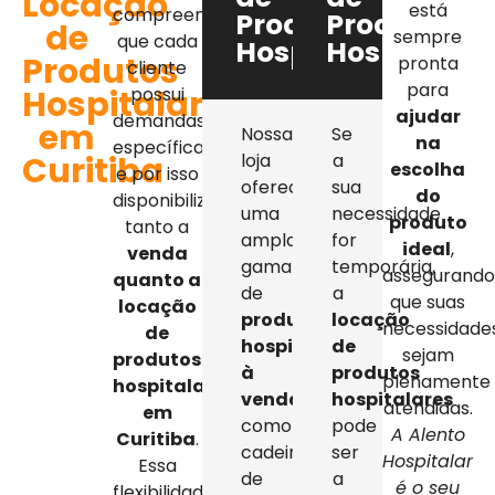
Locação
está
compreendemos
Produtos
Produtos
de
sempre
que cada
Hospitalares
Hospitalar
Produtos
pronta
cliente
para
Hospitalares
possui
ajudar
demandas
em
Nossa
Se
na
específicas,
Curitiba
loja
a
escolha
e por isso
oferece
sua
do
disponibilizamos
uma
necessidade
produto
tanto a
ampla
for
ideal
,
venda
gama
temporária,
assegurand
quanto a
de
a
que suas
locação
produtos
locação
necessidade
de
hospitalares
de
sejam
produtos
à
produtos
plenamente
hospitalares
venda
,
hospitalares
atendidas.
em
como
pode
A Alento
Curitiba
.
cadeiras
ser
Hospitalar
Essa
de
a
é o seu
flexibilidade