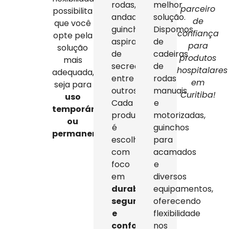
rodas,
melhor
parceiro
possibilita
andadores,
solução.
de
que você
guinchos,
Dispomos
confiança
opte pela
aspiradores
de
para
solução
de
cadeiras
produtos
mais
secreção,
de
hospitalares
adequada,
entre
rodas
em
seja para
outros.
manuais
Curitiba!
uso
Cada
e
temporário
produto
motorizadas,
ou
é
guinchos
permanente
.
escolhido
para
com
acamados
foco
e
em
diversos
durabilidade,
equipamentos,
segurança
oferecendo
e
flexibilidade
conforto
,
nos