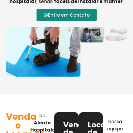
hospitalar
, sendo
fáceis de instalar e manter
.
Entre em Contato
Venda
Na
Nossa
e
Alento
Venda
Locação
equipe
Hospitalar
,
de
de