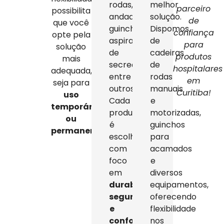
rodas,
melhor
parceiro
possibilita
andadores,
solução.
de
que você
guinchos,
Dispomos
confiança
opte pela
aspiradores
de
para
solução
de
cadeiras
produtos
mais
secreção,
de
hospitalares
adequada,
entre
rodas
em
seja para
outros.
manuais
Curitiba!
uso
Cada
e
temporário
produto
motorizadas,
ou
é
guinchos
permanente
.
escolhido
para
com
acamados
foco
e
em
diversos
durabilidade,
equipamentos,
segurança
oferecendo
e
flexibilidade
conforto
,
nos