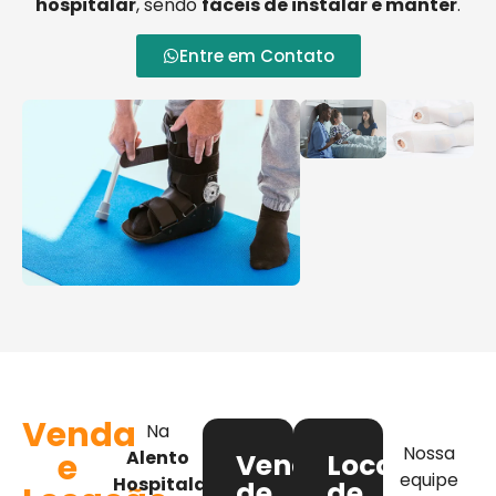
hospitalar
, sendo
fáceis de instalar e manter
.
Entre em Contato
Venda
Na
Nossa
e
Alento
Venda
Locação
equipe
Hospitalar
,
de
de