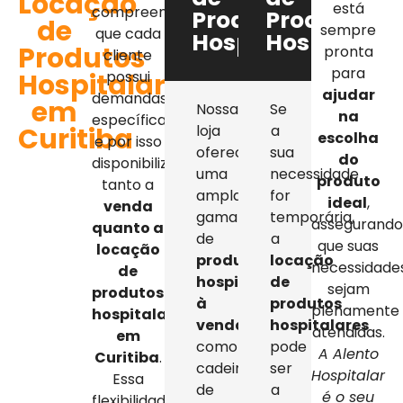
Locação
está
compreendemos
Produtos
Produtos
de
sempre
que cada
Hospitalares
Hospitalar
Produtos
pronta
cliente
para
Hospitalares
possui
ajudar
demandas
em
Nossa
Se
na
específicas,
Curitiba
loja
a
escolha
e por isso
oferece
sua
do
disponibilizamos
uma
necessidade
produto
tanto a
ampla
for
ideal
,
venda
gama
temporária,
assegurand
quanto a
de
a
que suas
locação
produtos
locação
necessidade
de
hospitalares
de
sejam
produtos
à
produtos
plenamente
hospitalares
venda
,
hospitalares
atendidas.
em
como
pode
A Alento
Curitiba
.
cadeiras
ser
Hospitalar
Essa
de
a
é o seu
flexibilidade