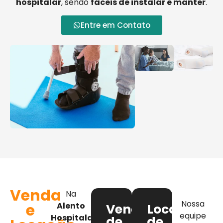
hospitalar
, sendo
fáceis de instalar e manter
.
Entre em Contato
Venda
Na
Nossa
e
Alento
Venda
Locação
equipe
Hospitalar
,
de
de