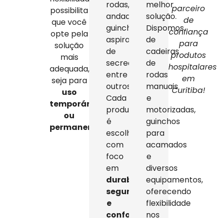
rodas,
melhor
parceiro
possibilita
andadores,
solução.
de
que você
guinchos,
Dispomos
confiança
opte pela
aspiradores
de
para
solução
de
cadeiras
produtos
mais
secreção,
de
hospitalares
adequada,
entre
rodas
em
seja para
outros.
manuais
Curitiba!
uso
Cada
e
temporário
produto
motorizadas,
ou
é
guinchos
permanente
.
escolhido
para
com
acamados
foco
e
em
diversos
durabilidade,
equipamentos,
segurança
oferecendo
e
flexibilidade
conforto
,
nos