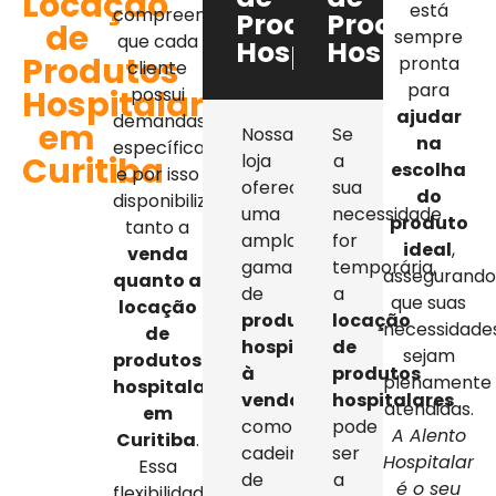
Locação
está
compreendemos
Produtos
Produtos
de
sempre
que cada
Hospitalares
Hospitalar
Produtos
pronta
cliente
para
Hospitalares
possui
ajudar
demandas
em
Nossa
Se
na
específicas,
Curitiba
loja
a
escolha
e por isso
oferece
sua
do
disponibilizamos
uma
necessidade
produto
tanto a
ampla
for
ideal
,
venda
gama
temporária,
assegurand
quanto a
de
a
que suas
locação
produtos
locação
necessidade
de
hospitalares
de
sejam
produtos
à
produtos
plenamente
hospitalares
venda
,
hospitalares
atendidas.
em
como
pode
A Alento
Curitiba
.
cadeiras
ser
Hospitalar
Essa
de
a
é o seu
flexibilidade