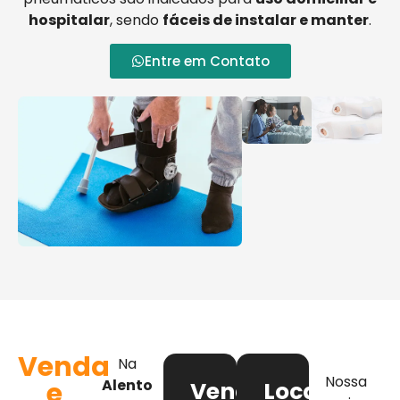
hospitalar
, sendo
fáceis de instalar e manter
.
Entre em Contato
Venda
Na
Nossa
e
Alento
Venda
Locação