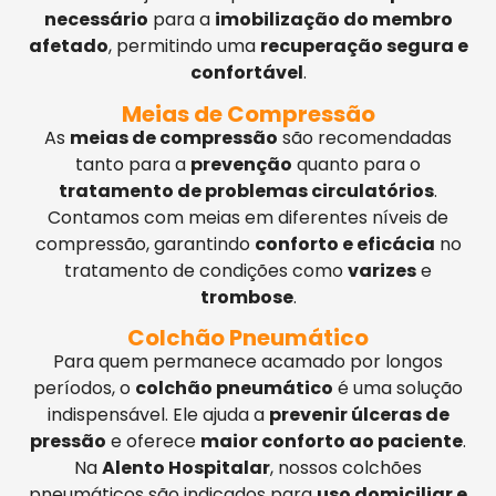
necessário
para a
imobilização do membro
afetado
, permitindo uma
recuperação segura e
confortável
.
Meias de Compressão
As
meias de compressão
são recomendadas
tanto para a
prevenção
quanto para o
tratamento de problemas circulatórios
.
Contamos com meias em diferentes níveis de
compressão, garantindo
conforto e eficácia
no
tratamento de condições como
varizes
e
trombose
.
Colchão Pneumático
Para quem permanece acamado por longos
períodos, o
colchão pneumático
é uma solução
indispensável. Ele ajuda a
prevenir úlceras de
pressão
e oferece
maior conforto ao paciente
.
Na
Alento Hospitalar
, nossos colchões
pneumáticos são indicados para
uso domiciliar e