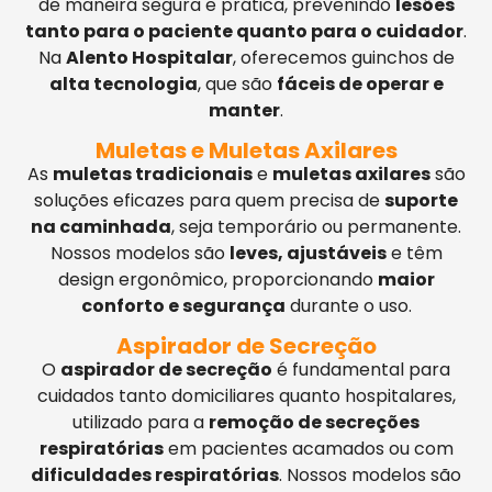
de maneira segura e prática, prevenindo
lesões
tanto para o paciente quanto para o cuidador
.
Na
Alento Hospitalar
, oferecemos guinchos de
alta tecnologia
, que são
fáceis de operar e
manter
.
Muletas e Muletas Axilares
As
muletas tradicionais
e
muletas axilares
são
soluções eficazes para quem precisa de
suporte
na caminhada
, seja temporário ou permanente.
Nossos modelos são
leves, ajustáveis
e têm
design ergonômico, proporcionando
maior
conforto e segurança
durante o uso.
Aspirador de Secreção
O
aspirador de secreção
é fundamental para
cuidados tanto domiciliares quanto hospitalares,
utilizado para a
remoção de secreções
respiratórias
em pacientes acamados ou com
dificuldades respiratórias
. Nossos modelos são