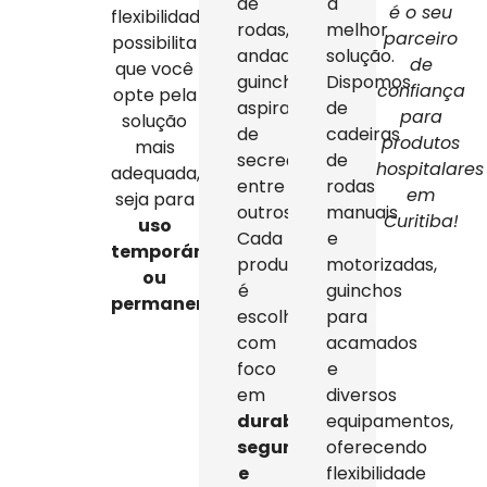
de
a
é o seu
flexibilidade
rodas,
melhor
parceiro
possibilita
andadores,
solução.
de
que você
guinchos,
Dispomos
confiança
opte pela
aspiradores
de
para
solução
de
cadeiras
produtos
mais
secreção,
de
hospitalares
adequada,
entre
rodas
em
seja para
outros.
manuais
Curitiba!
uso
Cada
e
temporário
produto
motorizadas,
ou
é
guinchos
permanente
.
escolhido
para
com
acamados
foco
e
em
diversos
durabilidade,
equipamentos,
segurança
oferecendo
e
flexibilidade