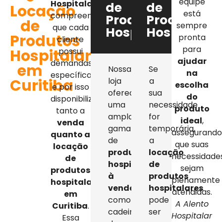
equipe
Hospitalar
,
de
de
Locação
está
compreendemos
Produtos
Produtos
de
sempre
que cada
Hospitalares
Hospitalar
Produtos
pronta
cliente
para
Hospitalares
possui
ajudar
demandas
em
Nossa
Se
na
específicas,
Curitiba
loja
a
escolha
e por isso
oferece
sua
do
disponibilizamos
uma
necessidade
produto
tanto a
ampla
for
ideal
,
venda
gama
temporária,
assegurand
quanto a
de
a
que suas
locação
produtos
locação
necessidade
de
hospitalares
de
sejam
produtos
à
produtos
plenamente
hospitalares
venda
,
hospitalares
atendidas.
em
como
pode
A Alento
Curitiba
.
cadeiras
ser
Hospitalar
Essa