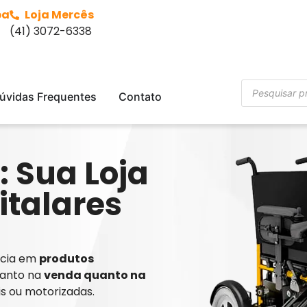
ba
Loja Mercês
(41) 3072-6338
úvidas Frequentes
Contato
: Sua Loja
italares
ência em
produtos
tanto na
venda quanto na
is ou motorizadas.