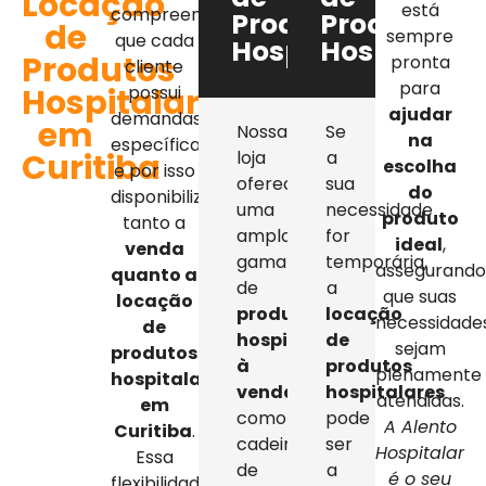
Locação
está
compreendemos
Produtos
Produtos
de
sempre
que cada
Hospitalares
Hospitalar
Produtos
pronta
cliente
para
Hospitalares
possui
ajudar
demandas
em
Nossa
Se
na
específicas,
Curitiba
loja
a
escolha
e por isso
oferece
sua
do
disponibilizamos
uma
necessidade
produto
tanto a
ampla
for
ideal
,
venda
gama
temporária,
assegurand
quanto a
de
a
que suas
locação
produtos
locação
necessidade
de
hospitalares
de
sejam
produtos
à
produtos
plenamente
hospitalares
venda
,
hospitalares
atendidas.
em
como
pode
A Alento
Curitiba
.
cadeiras
ser
Hospitalar
Essa
de
a
é o seu
flexibilidade