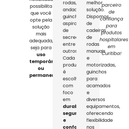
rodas,
melhor
parceiro
possibilita
andadores,
solução.
de
que você
guinchos,
Dispomos
confiança
opte pela
aspiradores
de
para
solução
de
cadeiras
produtos
mais
secreção,
de
hospitalares
adequada,
entre
rodas
em
seja para
outros.
manuais
Curitiba!
uso
Cada
e
temporário
produto
motorizadas,
ou
é
guinchos
permanente
.
escolhido
para
com
acamados
foco
e
em
diversos
durabilidade,
equipamentos,
segurança
oferecendo
e
flexibilidade
conforto
,
nos