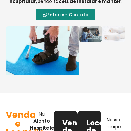
hospitalar
, sendo
fáceis de instalar e manter
.
Entre em Contato
Venda
Na
Nossa
e
Alento
Venda
Locação
equipe
Hospitalar
,
de
de