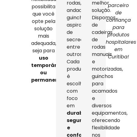
rodas,
melhor
parceiro
possibilita
andadores,
solução.
de
que você
guinchos,
Dispomos
confiança
opte pela
aspiradores
de
para
solução
de
cadeiras
produtos
mais
secreção,
de
hospitalares
adequada,
entre
rodas
em
seja para
outros.
manuais
Curitiba!
uso
Cada
e
temporário
produto
motorizadas,
ou
é
guinchos
permanente
.
escolhido
para
com
acamados
foco
e
em
diversos
durabilidade,
equipamentos,
segurança
oferecendo
e
flexibilidade
conforto
,
nos