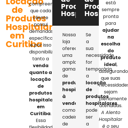
Locação
está
compreendemos
Produtos
Produtos
de
sempre
que cada
Hospitalares
Hospitalar
Produtos
pronta
cliente
para
Hospitalares
possui
ajudar
demandas
em
Nossa
Se
na
específicas,
Curitiba
loja
a
escolha
e por isso
oferece
sua
do
disponibilizamos
uma
necessidade
produto
tanto a
ampla
for
ideal
,
venda
gama
temporária,
assegurand
quanto a
de
a
que suas
locação
produtos
locação
necessidade
de
hospitalares
de
sejam
produtos
à
produtos
plenamente
hospitalares
venda
,
hospitalares
atendidas.
em
como
pode
A Alento
Curitiba
.
cadeiras
ser
Hospitalar
Essa
de
a
é o seu
flexibilidade