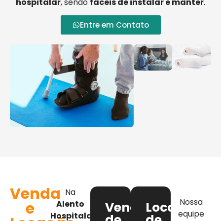
hospitalar
, sendo
fáceis de instalar e manter
.
Entre em Contato
Venda
Na
Nossa
e
Alento
Venda
Locação
equipe
Hospitalar
,
de
de