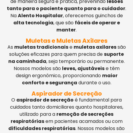
de maneira segura e prática, prevenindo
lesões
tanto para o paciente quanto para o cuidador
.
Na
Alento Hospitalar
, oferecemos guinchos de
alta tecnologia
, que são
fáceis de operar e
manter
.
Muletas e Muletas Axilares
As
muletas tradicionais
e
muletas axilares
são
soluções eficazes para quem precisa de
suporte
na caminhada
, seja temporário ou permanente.
Nossos modelos são
leves, ajustáveis
e têm
design ergonômico, proporcionando
maior
conforto e segurança
durante o uso.
Aspirador de Secreção
O
aspirador de secreção
é fundamental para
cuidados tanto domiciliares quanto hospitalares,
utilizado para a
remoção de secreções
respiratórias
em pacientes acamados ou com
dificuldades respiratórias
. Nossos modelos são