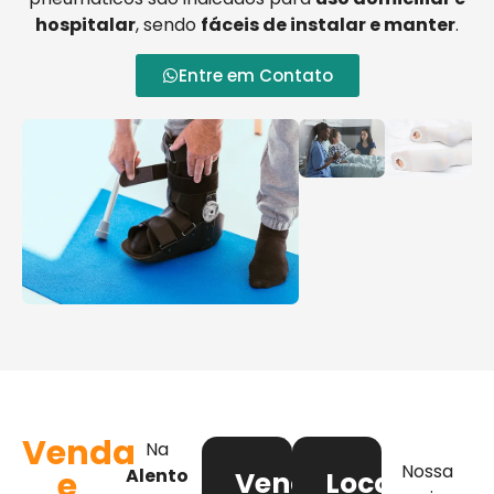
hospitalar
, sendo
fáceis de instalar e manter
.
Entre em Contato
Venda
Na
Nossa
e
Alento
Venda
Locação