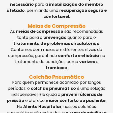
necessário
para a
imobilização do membro
afetado
, permitindo uma
recuperação segura e
confortável
.
Meias de Compressão
As
meias de compressão
são recomendadas
tanto para a
prevenção
quanto para o
tratamento de problemas circulatórios
.
Contamos com meias em diferentes níveis de
compressão, garantindo
conforto e eficácia
no
tratamento de condições como
varizes
e
trombose
.
Colchão Pneumático
Para quem permanece acamado por longos
períodos, o
colchão pneumático
é uma solução
indispensável. Ele ajuda a
prevenir úlceras de
pressão
e oferece
maior conforto ao paciente
.
Na
Alento Hospitalar
, nossos colchões
pneumáticos são indicados para
uso domiciliar e