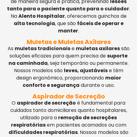
de maneira segura e prática, prevenindo
lesões
tanto para o paciente quanto para o cuidador
.
Na
Alento Hospitalar
, oferecemos guinchos de
alta tecnologia
, que são
fáceis de operar e
manter
.
Muletas e Muletas Axilares
As
muletas tradicionais
e
muletas axilares
são
soluções eficazes para quem precisa de
suporte
na caminhada
, seja temporário ou permanente.
Nossos modelos são
leves, ajustáveis
e têm
design ergonômico, proporcionando
maior
conforto e segurança
durante o uso.
Aspirador de Secreção
O
aspirador de secreção
é fundamental para
cuidados tanto domiciliares quanto hospitalares,
utilizado para a
remoção de secreções
respiratórias
em pacientes acamados ou com
dificuldades respiratórias
. Nossos modelos são