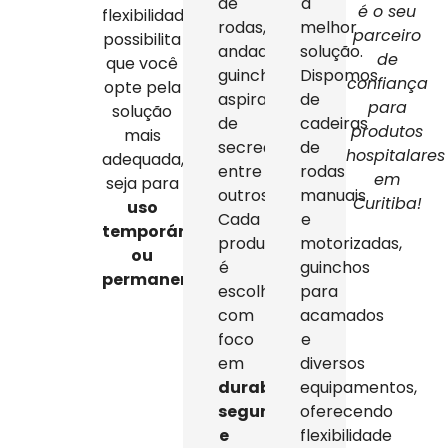
de
a
é o seu
flexibilidade
rodas,
melhor
parceiro
possibilita
andadores,
solução.
de
que você
guinchos,
Dispomos
confiança
opte pela
aspiradores
de
para
solução
de
cadeiras
produtos
mais
secreção,
de
hospitalares
adequada,
entre
rodas
em
seja para
outros.
manuais
Curitiba!
uso
Cada
e
temporário
produto
motorizadas,
ou
é
guinchos
permanente
.
escolhido
para
com
acamados
foco
e
em
diversos
durabilidade,
equipamentos,
segurança
oferecendo
e
flexibilidade