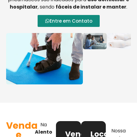
hospitalar
, sendo
fáceis de instalar e manter
.
Entre em Contato
Venda
Na
Nossa
e
Alento
Venda
Locação