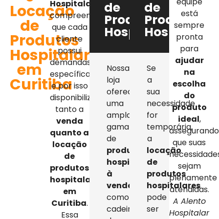
equipe
Hospitalar
,
de
de
Locação
está
compreendemos
Produtos
Produtos
de
sempre
que cada
Hospitalares
Hospitalar
Produtos
pronta
cliente
para
Hospitalares
possui
ajudar
demandas
em
Nossa
Se
na
específicas,
Curitiba
loja
a
escolha
e por isso
oferece
sua
do
disponibilizamos
uma
necessidade
produto
tanto a
ampla
for
ideal
,
venda
gama
temporária,
assegurand
quanto a
de
a
que suas
locação
produtos
locação
necessidade
de
hospitalares
de
sejam
produtos
à
produtos
plenamente
hospitalares
venda
,
hospitalares
atendidas.
em
como
pode
A Alento
Curitiba
.
cadeiras
ser
Hospitalar
Essa