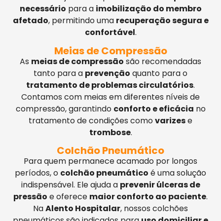
necessário
para a
imobilização do membro
afetado
, permitindo uma
recuperação segura e
confortável
.
Meias de Compressão
As
meias de compressão
são recomendadas
tanto para a
prevenção
quanto para o
tratamento de problemas circulatórios
.
Contamos com meias em diferentes níveis de
compressão, garantindo
conforto e eficácia
no
tratamento de condições como
varizes
e
trombose
.
Colchão Pneumático
Para quem permanece acamado por longos
períodos, o
colchão pneumático
é uma solução
indispensável. Ele ajuda a
prevenir úlceras de
pressão
e oferece
maior conforto ao paciente
.
Na
Alento Hospitalar
, nossos colchões
pneumáticos são indicados para
uso domiciliar e