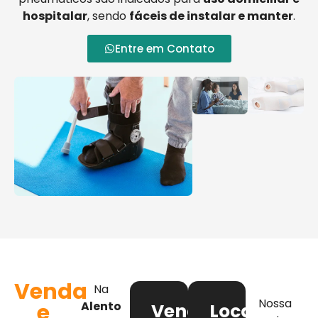
hospitalar
, sendo
fáceis de instalar e manter
.
Entre em Contato
Venda
Na
Nossa
e
Alento
Venda
Locação