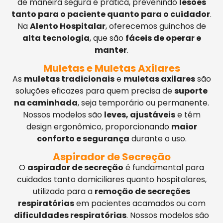
de maneira segura e prática, prevenindo
lesões
tanto para o paciente quanto para o cuidador
.
Na
Alento Hospitalar
, oferecemos guinchos de
alta tecnologia
, que são
fáceis de operar e
manter
.
Muletas e Muletas Axilares
As
muletas tradicionais
e
muletas axilares
são
soluções eficazes para quem precisa de
suporte
na caminhada
, seja temporário ou permanente.
Nossos modelos são
leves, ajustáveis
e têm
design ergonômico, proporcionando
maior
conforto e segurança
durante o uso.
Aspirador de Secreção
O
aspirador de secreção
é fundamental para
cuidados tanto domiciliares quanto hospitalares,
utilizado para a
remoção de secreções
respiratórias
em pacientes acamados ou com
dificuldades respiratórias
. Nossos modelos são