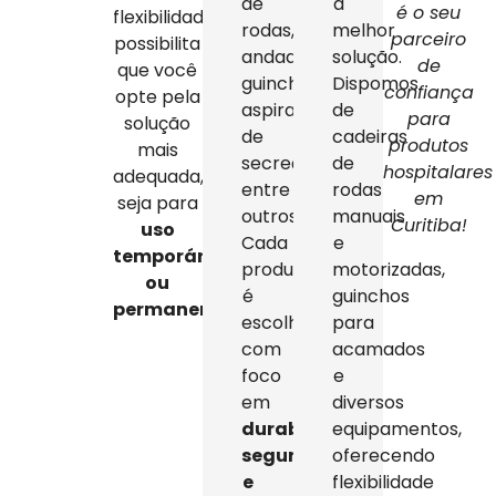
de
a
é o seu
flexibilidade
rodas,
melhor
parceiro
possibilita
andadores,
solução.
de
que você
guinchos,
Dispomos
confiança
opte pela
aspiradores
de
para
solução
de
cadeiras
produtos
mais
secreção,
de
hospitalares
adequada,
entre
rodas
em
seja para
outros.
manuais
Curitiba!
uso
Cada
e
temporário
produto
motorizadas,
ou
é
guinchos
permanente
.
escolhido
para
com
acamados
foco
e
em
diversos
durabilidade,
equipamentos,
segurança
oferecendo
e
flexibilidade