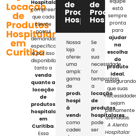
equipe
Hospitalar
,
de
de
Locação
está
compreendemos
Produtos
Produtos
de
sempre
que cada
Hospitalares
Hospitalar
Produtos
pronta
cliente
para
Hospitalares
possui
ajudar
demandas
em
Nossa
Se
na
específicas,
Curitiba
loja
a
escolha
e por isso
oferece
sua
do
disponibilizamos
uma
necessidade
produto
tanto a
ampla
for
ideal
,
venda
gama
temporária,
assegurand
quanto a
de
a
que suas
locação
produtos
locação
necessidade
de
hospitalares
de
sejam
produtos
à
produtos
plenamente
hospitalares
venda
,
hospitalares
atendidas.
em
como
pode
A Alento
Curitiba
.
cadeiras
ser
Hospitalar
Essa