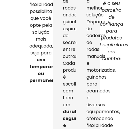
de
a
é o seu
flexibilidade
rodas,
melhor
parceiro
possibilita
andadores,
solução.
de
que você
guinchos,
Dispomos
confiança
opte pela
aspiradores
de
para
solução
de
cadeiras
produtos
mais
secreção,
de
hospitalares
adequada,
entre
rodas
em
seja para
outros.
manuais
Curitiba!
uso
Cada
e
temporário
produto
motorizadas,
ou
é
guinchos
permanente
.
escolhido
para
com
acamados
foco
e
em
diversos
durabilidade,
equipamentos,
segurança
oferecendo
e
flexibilidade