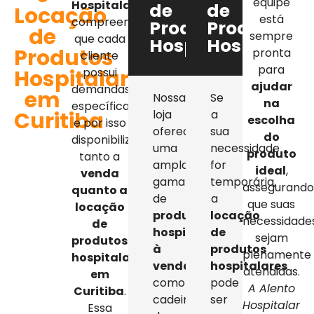
equipe
Hospitalar
,
de
de
Locação
está
compreendemos
Produtos
Produtos
de
sempre
que cada
Hospitalares
Hospitalar
Produtos
pronta
cliente
para
Hospitalares
possui
ajudar
demandas
em
Nossa
Se
na
específicas,
Curitiba
loja
a
escolha
e por isso
oferece
sua
do
disponibilizamos
uma
necessidade
produto
tanto a
ampla
for
ideal
,
venda
gama
temporária,
assegurand
quanto a
de
a
que suas
locação
produtos
locação
necessidade
de
hospitalares
de
sejam
produtos
à
produtos
plenamente
hospitalares
venda
,
hospitalares
atendidas.
em
como
pode
A Alento
Curitiba
.
cadeiras
ser
Hospitalar
Essa