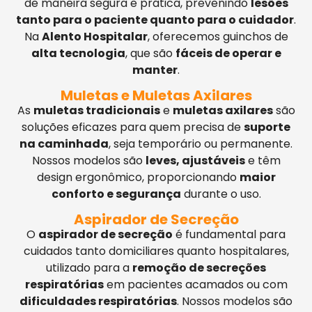
de maneira segura e prática, prevenindo
lesões
tanto para o paciente quanto para o cuidador
.
Na
Alento Hospitalar
, oferecemos guinchos de
alta tecnologia
, que são
fáceis de operar e
manter
.
Muletas e Muletas Axilares
As
muletas tradicionais
e
muletas axilares
são
soluções eficazes para quem precisa de
suporte
na caminhada
, seja temporário ou permanente.
Nossos modelos são
leves, ajustáveis
e têm
design ergonômico, proporcionando
maior
conforto e segurança
durante o uso.
Aspirador de Secreção
O
aspirador de secreção
é fundamental para
cuidados tanto domiciliares quanto hospitalares,
utilizado para a
remoção de secreções
respiratórias
em pacientes acamados ou com
dificuldades respiratórias
. Nossos modelos são