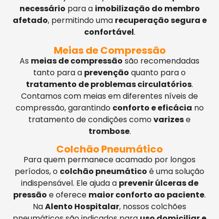
necessário
para a
imobilização do membro
afetado
, permitindo uma
recuperação segura e
confortável
.
Meias de Compressão
As
meias de compressão
são recomendadas
tanto para a
prevenção
quanto para o
tratamento de problemas circulatórios
.
Contamos com meias em diferentes níveis de
compressão, garantindo
conforto e eficácia
no
tratamento de condições como
varizes
e
trombose
.
Colchão Pneumático
Para quem permanece acamado por longos
períodos, o
colchão pneumático
é uma solução
indispensável. Ele ajuda a
prevenir úlceras de
pressão
e oferece
maior conforto ao paciente
.
Na
Alento Hospitalar
, nossos colchões
pneumáticos são indicados para
uso domiciliar e