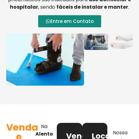
hospitalar
, sendo
fáceis de instalar e manter
.
Entre em Contato
Venda
Na
Nossa
e
Alento
Venda
Locação