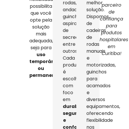
rodas,
melhor
parceiro
possibilita
andadores,
solução.
de
que você
guinchos,
Dispomos
confiança
opte pela
aspiradores
de
para
solução
de
cadeiras
produtos
mais
secreção,
de
hospitalares
adequada,
entre
rodas
em
seja para
outros.
manuais
Curitiba!
uso
Cada
e
temporário
produto
motorizadas,
ou
é
guinchos
permanente
.
escolhido
para
com
acamados
foco
e
em
diversos
durabilidade,
equipamentos,
segurança
oferecendo
e
flexibilidade
conforto
,
nos