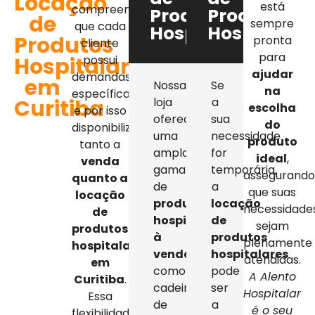
Locação
está
compreendemos
Produtos
Produtos
de
sempre
que cada
Hospitalares
Hospitalar
Produtos
pronta
cliente
para
Hospitalares
possui
ajudar
demandas
em
Nossa
Se
na
específicas,
Curitiba
loja
a
escolha
e por isso
oferece
sua
do
disponibilizamos
uma
necessidade
produto
tanto a
ampla
for
ideal
,
venda
gama
temporária,
assegurand
quanto a
de
a
que suas
locação
produtos
locação
necessidade
de
hospitalares
de
sejam
produtos
à
produtos
plenamente
hospitalares
venda
,
hospitalares
atendidas.
em
como
pode
A Alento
Curitiba
.
cadeiras
ser
Hospitalar
Essa
de
a
é o seu
flexibilidade