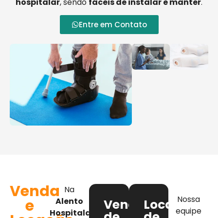
hospitalar
, sendo
fáceis de instalar e manter
.
Entre em Contato
Venda
Na
Nossa
e
Alento
Venda
Locação
equipe
Hospitalar
,
de
de