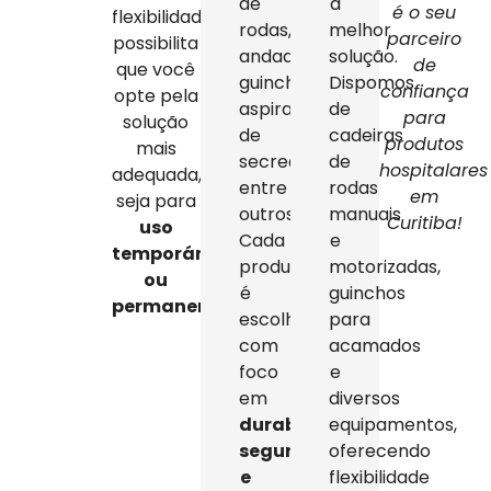
de
a
é o seu
flexibilidade
rodas,
melhor
parceiro
possibilita
andadores,
solução.
de
que você
guinchos,
Dispomos
confiança
opte pela
aspiradores
de
para
solução
de
cadeiras
produtos
mais
secreção,
de
hospitalares
adequada,
entre
rodas
em
seja para
outros.
manuais
Curitiba!
uso
Cada
e
temporário
produto
motorizadas,
ou
é
guinchos
permanente
.
escolhido
para
com
acamados
foco
e
em
diversos
durabilidade,
equipamentos,
segurança
oferecendo
e
flexibilidade