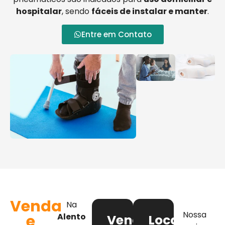
hospitalar
, sendo
fáceis de instalar e manter
.
Entre em Contato
Venda
Na
Nossa
e
Alento
Venda
Locação