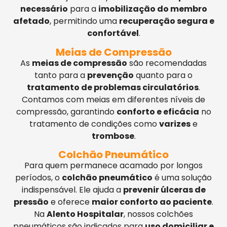
necessário
para a
imobilização do membro
afetado
, permitindo uma
recuperação segura e
confortável
.
Meias de Compressão
As
meias de compressão
são recomendadas
tanto para a
prevenção
quanto para o
tratamento de problemas circulatórios
.
Contamos com meias em diferentes níveis de
compressão, garantindo
conforto e eficácia
no
tratamento de condições como
varizes
e
trombose
.
Colchão Pneumático
Para quem permanece acamado por longos
períodos, o
colchão pneumático
é uma solução
indispensável. Ele ajuda a
prevenir úlceras de
pressão
e oferece
maior conforto ao paciente
.
Na
Alento Hospitalar
, nossos colchões
pneumáticos são indicados para
uso domiciliar e