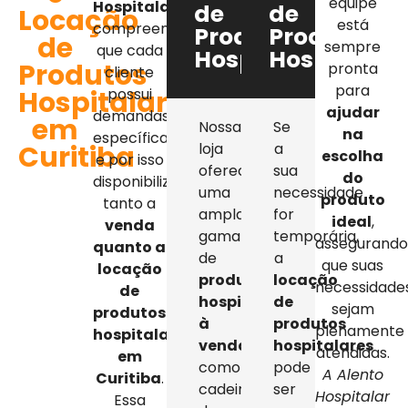
equipe
Hospitalar
,
de
de
Locação
está
compreendemos
Produtos
Produtos
de
sempre
que cada
Hospitalares
Hospitalar
Produtos
pronta
cliente
para
Hospitalares
possui
ajudar
demandas
em
Nossa
Se
na
específicas,
Curitiba
loja
a
escolha
e por isso
oferece
sua
do
disponibilizamos
uma
necessidade
produto
tanto a
ampla
for
ideal
,
venda
gama
temporária,
assegurand
quanto a
de
a
que suas
locação
produtos
locação
necessidade
de
hospitalares
de
sejam
produtos
à
produtos
plenamente
hospitalares
venda
,
hospitalares
atendidas.
em
como
pode
A Alento
Curitiba
.
cadeiras
ser
Hospitalar
Essa