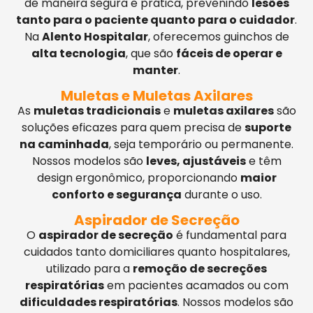
de maneira segura e prática, prevenindo
lesões
tanto para o paciente quanto para o cuidador
.
Na
Alento Hospitalar
, oferecemos guinchos de
alta tecnologia
, que são
fáceis de operar e
manter
.
Muletas e Muletas Axilares
As
muletas tradicionais
e
muletas axilares
são
soluções eficazes para quem precisa de
suporte
na caminhada
, seja temporário ou permanente.
Nossos modelos são
leves, ajustáveis
e têm
design ergonômico, proporcionando
maior
conforto e segurança
durante o uso.
Aspirador de Secreção
O
aspirador de secreção
é fundamental para
cuidados tanto domiciliares quanto hospitalares,
utilizado para a
remoção de secreções
respiratórias
em pacientes acamados ou com
dificuldades respiratórias
. Nossos modelos são