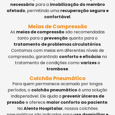
necessário
para a
imobilização do membro
afetado
, permitindo uma
recuperação segura e
confortável
.
Meias de Compressão
As
meias de compressão
são recomendadas
tanto para a
prevenção
quanto para o
tratamento de problemas circulatórios
.
Contamos com meias em diferentes níveis de
compressão, garantindo
conforto e eficácia
no
tratamento de condições como
varizes
e
trombose
.
Colchão Pneumático
Para quem permanece acamado por longos
períodos, o
colchão pneumático
é uma solução
indispensável. Ele ajuda a
prevenir úlceras de
pressão
e oferece
maior conforto ao paciente
.
Na
Alento Hospitalar
, nossos colchões
pneumáticos são indicados para
uso domiciliar e