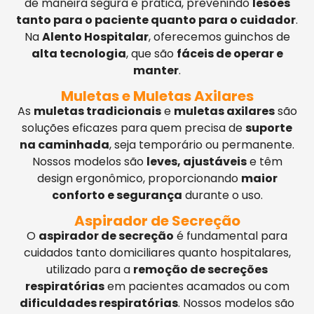
de maneira segura e prática, prevenindo
lesões
tanto para o paciente quanto para o cuidador
.
Na
Alento Hospitalar
, oferecemos guinchos de
alta tecnologia
, que são
fáceis de operar e
manter
.
Muletas e Muletas Axilares
As
muletas tradicionais
e
muletas axilares
são
soluções eficazes para quem precisa de
suporte
na caminhada
, seja temporário ou permanente.
Nossos modelos são
leves, ajustáveis
e têm
design ergonômico, proporcionando
maior
conforto e segurança
durante o uso.
Aspirador de Secreção
O
aspirador de secreção
é fundamental para
cuidados tanto domiciliares quanto hospitalares,
utilizado para a
remoção de secreções
respiratórias
em pacientes acamados ou com
dificuldades respiratórias
. Nossos modelos são