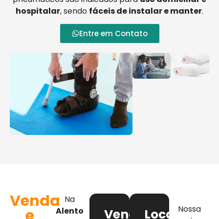
hospitalar
, sendo
fáceis de instalar e manter
.
Entre em Contato
Venda
Na
Nossa
e
Alento
Venda
Locação