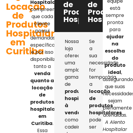
equipe
Hospitalar
,
de
de
Locação
está
compreendemos
Produtos
Produtos
de
sempre
que cada
Hospitalares
Hospitalar
Produtos
pronta
cliente
para
Hospitalares
possui
ajudar
demandas
em
Nossa
Se
na
específicas,
Curitiba
loja
a
escolha
e por isso
oferece
sua
do
disponibilizamos
uma
necessidade
produto
tanto a
ampla
for
ideal
,
venda
gama
temporária,
assegurand
quanto a
de
a
que suas
locação
produtos
locação
necessidade
de
hospitalares
de
sejam
produtos
à
produtos
plenamente
hospitalares
venda
,
hospitalares
atendidas.
em
como
pode
A Alento
Curitiba
.
cadeiras
ser
Hospitalar
Essa