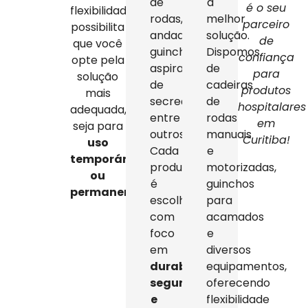
de
a
é o seu
flexibilidade
rodas,
melhor
parceiro
possibilita
andadores,
solução.
de
que você
guinchos,
Dispomos
confiança
opte pela
aspiradores
de
para
solução
de
cadeiras
produtos
mais
secreção,
de
hospitalares
adequada,
entre
rodas
em
seja para
outros.
manuais
Curitiba!
uso
Cada
e
temporário
produto
motorizadas,
ou
é
guinchos
permanente
.
escolhido
para
com
acamados
foco
e
em
diversos
durabilidade,
equipamentos,
segurança
oferecendo
e
flexibilidade