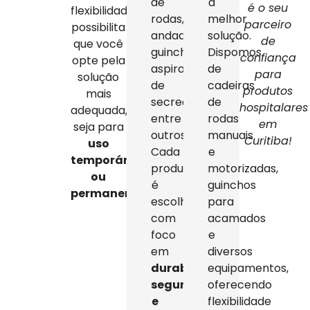
de
a
é o seu
flexibilidade
rodas,
melhor
parceiro
possibilita
andadores,
solução.
de
que você
guinchos,
Dispomos
confiança
opte pela
aspiradores
de
para
solução
de
cadeiras
produtos
mais
secreção,
de
hospitalares
adequada,
entre
rodas
em
seja para
outros.
manuais
Curitiba!
uso
Cada
e
temporário
produto
motorizadas,
ou
é
guinchos
permanente
.
escolhido
para
com
acamados
foco
e
em
diversos
durabilidade,
equipamentos,
segurança
oferecendo
e
flexibilidade