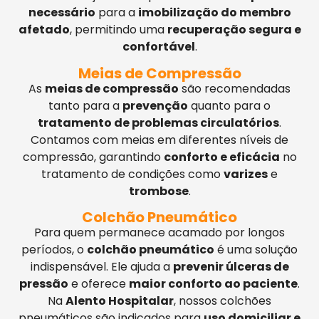
necessário
para a
imobilização do membro
afetado
, permitindo uma
recuperação segura e
confortável
.
Meias de Compressão
As
meias de compressão
são recomendadas
tanto para a
prevenção
quanto para o
tratamento de problemas circulatórios
.
Contamos com meias em diferentes níveis de
compressão, garantindo
conforto e eficácia
no
tratamento de condições como
varizes
e
trombose
.
Colchão Pneumático
Para quem permanece acamado por longos
períodos, o
colchão pneumático
é uma solução
indispensável. Ele ajuda a
prevenir úlceras de
pressão
e oferece
maior conforto ao paciente
.
Na
Alento Hospitalar
, nossos colchões
pneumáticos são indicados para
uso domiciliar e