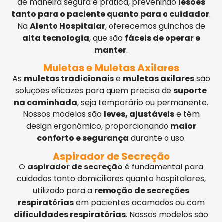
de maneira segura e prática, prevenindo
lesões
tanto para o paciente quanto para o cuidador
.
Na
Alento Hospitalar
, oferecemos guinchos de
alta tecnologia
, que são
fáceis de operar e
manter
.
Muletas e Muletas Axilares
As
muletas tradicionais
e
muletas axilares
são
soluções eficazes para quem precisa de
suporte
na caminhada
, seja temporário ou permanente.
Nossos modelos são
leves, ajustáveis
e têm
design ergonômico, proporcionando
maior
conforto e segurança
durante o uso.
Aspirador de Secreção
O
aspirador de secreção
é fundamental para
cuidados tanto domiciliares quanto hospitalares,
utilizado para a
remoção de secreções
respiratórias
em pacientes acamados ou com
dificuldades respiratórias
. Nossos modelos são