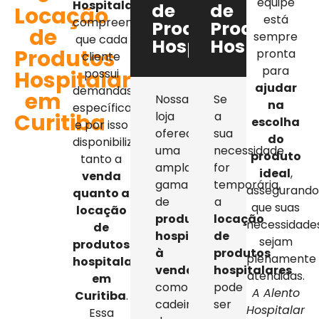
equipe
Hospitalar
,
de
de
Locação
está
compreendemos
Produtos
Produtos
de
sempre
que cada
Hospitalares
Hospitalar
Produtos
pronta
cliente
para
Hospitalares
possui
ajudar
demandas
em
Nossa
Se
na
específicas,
Curitiba
loja
a
escolha
e por isso
oferece
sua
do
disponibilizamos
uma
necessidade
produto
tanto a
ampla
for
ideal
,
venda
gama
temporária,
assegurand
quanto a
de
a
que suas
locação
produtos
locação
necessidade
de
hospitalares
de
sejam
produtos
à
produtos
plenamente
hospitalares
venda
,
hospitalares
atendidas.
em
como
pode
A Alento
Curitiba
.
cadeiras
ser
Hospitalar
Essa