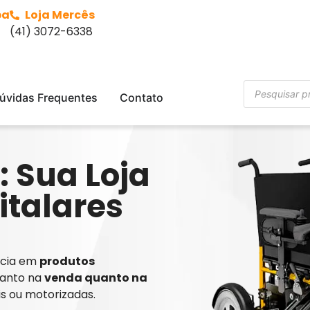
ba
Loja Mercês
(41) 3072-6338
úvidas Frequentes
Contato
: Sua Loja
italares
ência em
produtos
tanto na
venda quanto na
is ou motorizadas.