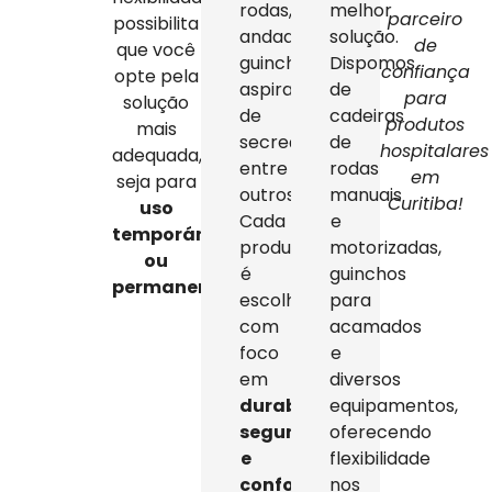
rodas,
melhor
parceiro
possibilita
andadores,
solução.
de
que você
guinchos,
Dispomos
confiança
opte pela
aspiradores
de
para
solução
de
cadeiras
produtos
mais
secreção,
de
hospitalares
adequada,
entre
rodas
em
seja para
outros.
manuais
Curitiba!
uso
Cada
e
temporário
produto
motorizadas,
ou
é
guinchos
permanente
.
escolhido
para
com
acamados
foco
e
em
diversos
durabilidade,
equipamentos,
segurança
oferecendo
e
flexibilidade
conforto
,
nos