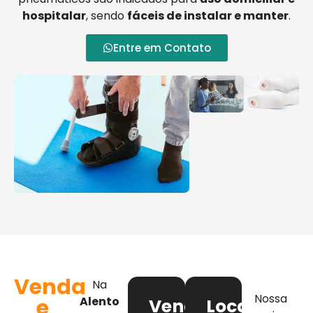
hospitalar
, sendo
fáceis de instalar e manter
.
Entre em Contato
Venda
Na
Nossa
e
Alento
Venda
Locação