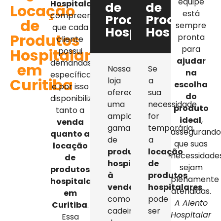
equipe
Hospitalar
,
de
de
Locação
está
compreendemos
Produtos
Produtos
de
sempre
que cada
Hospitalares
Hospitalar
Produtos
pronta
cliente
para
Hospitalares
possui
ajudar
demandas
em
Nossa
Se
na
específicas,
Curitiba
loja
a
escolha
e por isso
oferece
sua
do
disponibilizamos
uma
necessidade
produto
tanto a
ampla
for
ideal
,
venda
gama
temporária,
assegurand
quanto a
de
a
que suas
locação
produtos
locação
necessidade
de
hospitalares
de
sejam
produtos
à
produtos
plenamente
hospitalares
venda
,
hospitalares
atendidas.
em
como
pode
A Alento
Curitiba
.
cadeiras
ser
Hospitalar
Essa