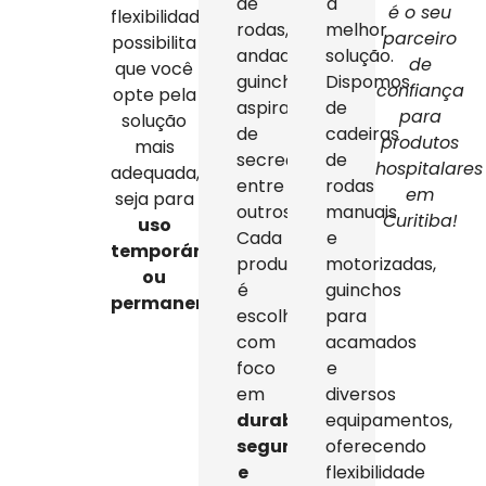
de
a
é o seu
flexibilidade
rodas,
melhor
parceiro
possibilita
andadores,
solução.
de
que você
guinchos,
Dispomos
confiança
opte pela
aspiradores
de
para
solução
de
cadeiras
produtos
mais
secreção,
de
hospitalares
adequada,
entre
rodas
em
seja para
outros.
manuais
Curitiba!
uso
Cada
e
temporário
produto
motorizadas,
ou
é
guinchos
permanente
.
escolhido
para
com
acamados
foco
e
em
diversos
durabilidade,
equipamentos,
segurança
oferecendo
e
flexibilidade