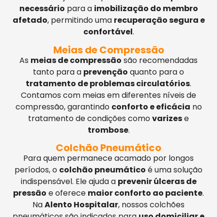
necessário
para a
imobilização do membro
afetado
, permitindo uma
recuperação segura e
confortável
.
Meias de Compressão
As
meias de compressão
são recomendadas
tanto para a
prevenção
quanto para o
tratamento de problemas circulatórios
.
Contamos com meias em diferentes níveis de
compressão, garantindo
conforto e eficácia
no
tratamento de condições como
varizes
e
trombose
.
Colchão Pneumático
Para quem permanece acamado por longos
períodos, o
colchão pneumático
é uma solução
indispensável. Ele ajuda a
prevenir úlceras de
pressão
e oferece
maior conforto ao paciente
.
Na
Alento Hospitalar
, nossos colchões
pneumáticos são indicados para
uso domiciliar e