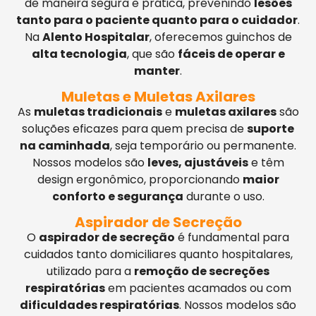
de maneira segura e prática, prevenindo
lesões
tanto para o paciente quanto para o cuidador
.
Na
Alento Hospitalar
, oferecemos guinchos de
alta tecnologia
, que são
fáceis de operar e
manter
.
Muletas e Muletas Axilares
As
muletas tradicionais
e
muletas axilares
são
soluções eficazes para quem precisa de
suporte
na caminhada
, seja temporário ou permanente.
Nossos modelos são
leves, ajustáveis
e têm
design ergonômico, proporcionando
maior
conforto e segurança
durante o uso.
Aspirador de Secreção
O
aspirador de secreção
é fundamental para
cuidados tanto domiciliares quanto hospitalares,
utilizado para a
remoção de secreções
respiratórias
em pacientes acamados ou com
dificuldades respiratórias
. Nossos modelos são