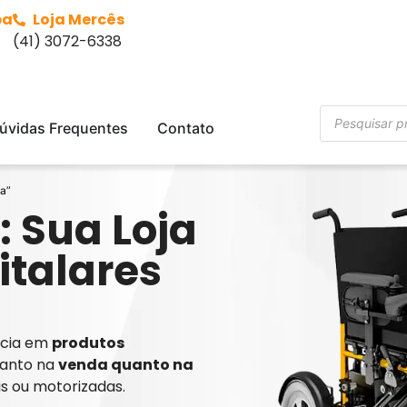
ba
Loja Mercês
(41) 3072-6338
úvidas Frequentes
Contato
a”
: Sua Loja
italares
ência em
produtos
tanto na
venda quanto na
is ou motorizadas.