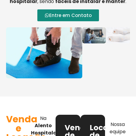
hospitalar
, sendo
fáceis de instalar e manter
.
Entre em Contato
Venda
Na
Nossa
e
Alento
Venda
Locação
equipe
Hospitalar
,
de
de