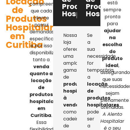
Locação
está
compreendemos
Produtos
Produtos
de
sempre
que cada
Hospitalares
Hospitalar
Produtos
pronta
cliente
para
Hospitalares
possui
ajudar
demandas
em
Nossa
Se
na
específicas,
Curitiba
loja
a
escolha
e por isso
oferece
sua
do
disponibilizamos
uma
necessidade
produto
tanto a
ampla
for
ideal
,
venda
gama
temporária,
assegurand
quanto a
de
a
que suas
locação
produtos
locação
necessidade
de
hospitalares
de
sejam
produtos
à
produtos
plenamente
hospitalares
venda
,
hospitalares
atendidas.
em
como
pode
A Alento
Curitiba
.
cadeiras
ser
Hospitalar
Essa
de
a
é o seu
flexibilidade