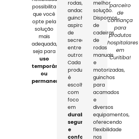
rodas,
melhor
parceiro
possibilita
andadores,
solução.
de
que você
guinchos,
Dispomos
confiança
opte pela
aspiradores
de
para
solução
de
cadeiras
produtos
mais
secreção,
de
hospitalares
adequada,
entre
rodas
em
seja para
outros.
manuais
Curitiba!
uso
Cada
e
temporário
produto
motorizadas,
ou
é
guinchos
permanente
.
escolhido
para
com
acamados
foco
e
em
diversos
durabilidade,
equipamentos,
segurança
oferecendo
e
flexibilidade
conforto
,
nos