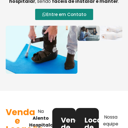
hospitalar
, sendo
fáceis de instalar e manter
.
Entre em Contato
Venda
Na
Nossa
e
Alento
Venda
Locação
equipe
Hospitalar
,
de
de