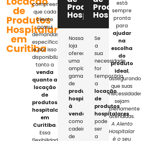
Locação
está
compreendemos
Produtos
Produtos
de
sempre
que cada
Hospitalares
Hospitalar
Produtos
pronta
cliente
para
Hospitalares
possui
ajudar
demandas
em
Nossa
Se
na
específicas,
Curitiba
loja
a
escolha
e por isso
oferece
sua
do
disponibilizamos
uma
necessidade
produto
tanto a
ampla
for
ideal
,
venda
gama
temporária,
assegurand
quanto a
de
a
que suas
locação
produtos
locação
necessidade
de
hospitalares
de
sejam
produtos
à
produtos
plenamente
hospitalares
venda
,
hospitalares
atendidas.
em
como
pode
A Alento
Curitiba
.
cadeiras
ser
Hospitalar
Essa
de
a
é o seu
flexibilidade