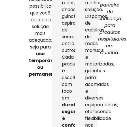
rodas,
melhor
parceiro
possibilita
andadores,
solução.
de
que você
guinchos,
Dispomos
confiança
opte pela
aspiradores
de
para
solução
de
cadeiras
produtos
mais
secreção,
de
hospitalares
adequada,
entre
rodas
em
seja para
outros.
manuais
Curitiba!
uso
Cada
e
temporário
produto
motorizadas,
ou
é
guinchos
permanente
.
escolhido
para
com
acamados
foco
e
em
diversos
durabilidade,
equipamentos,
segurança
oferecendo
e
flexibilidade
conforto
,
nos