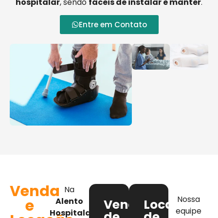
hospitalar
, sendo
fáceis de instalar e manter
.
Entre em Contato
Venda
Na
Nossa
e
Alento
Venda
Locação
equipe
Hospitalar
,
de
de