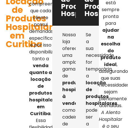
Locação
está
compreendemos
Produtos
Produtos
de
sempre
que cada
Hospitalares
Hospitalar
Produtos
pronta
cliente
para
Hospitalares
possui
ajudar
demandas
em
Nossa
Se
na
específicas,
Curitiba
loja
a
escolha
e por isso
oferece
sua
do
disponibilizamos
uma
necessidade
produto
tanto a
ampla
for
ideal
,
venda
gama
temporária,
assegurand
quanto a
de
a
que suas
locação
produtos
locação
necessidade
de
hospitalares
de
sejam
produtos
à
produtos
plenamente
hospitalares
venda
,
hospitalares
atendidas.
em
como
pode
A Alento
Curitiba
.
cadeiras
ser
Hospitalar
Essa
de
a
é o seu
flexibilidade