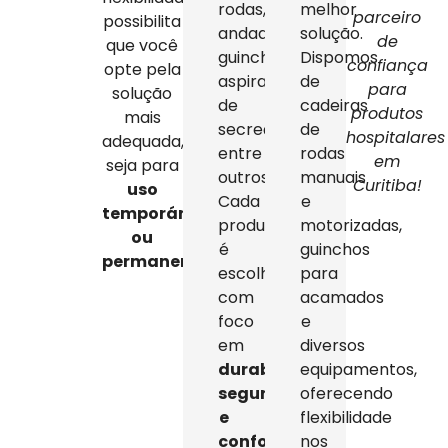
rodas,
melhor
parceiro
possibilita
andadores,
solução.
de
que você
guinchos,
Dispomos
confiança
opte pela
aspiradores
de
para
solução
de
cadeiras
produtos
mais
secreção,
de
hospitalares
adequada,
entre
rodas
em
seja para
outros.
manuais
Curitiba!
uso
Cada
e
temporário
produto
motorizadas,
ou
é
guinchos
permanente
.
escolhido
para
com
acamados
foco
e
em
diversos
durabilidade,
equipamentos,
segurança
oferecendo
e
flexibilidade
conforto
,
nos