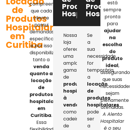
Locação
está
compreendemos
Produtos
Produtos
de
sempre
que cada
Hospitalares
Hospitalar
Produtos
pronta
cliente
para
Hospitalares
possui
ajudar
demandas
em
Nossa
Se
na
específicas,
Curitiba
loja
a
escolha
e por isso
oferece
sua
do
disponibilizamos
uma
necessidade
produto
tanto a
ampla
for
ideal
,
venda
gama
temporária,
assegurand
quanto a
de
a
que suas
locação
produtos
locação
necessidade
de
hospitalares
de
sejam
produtos
à
produtos
plenamente
hospitalares
venda
,
hospitalares
atendidas.
em
como
pode
A Alento
Curitiba
.
cadeiras
ser
Hospitalar
Essa
de
a
é o seu
flexibilidade