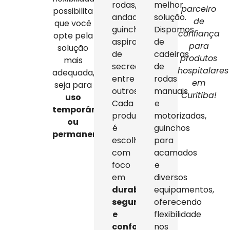
rodas,
melhor
parceiro
possibilita
andadores,
solução.
de
que você
guinchos,
Dispomos
confiança
opte pela
aspiradores
de
para
solução
de
cadeiras
produtos
mais
secreção,
de
hospitalares
adequada,
entre
rodas
em
seja para
outros.
manuais
Curitiba!
uso
Cada
e
temporário
produto
motorizadas,
ou
é
guinchos
permanente
.
escolhido
para
com
acamados
foco
e
em
diversos
durabilidade,
equipamentos,
segurança
oferecendo
e
flexibilidade
conforto
,
nos