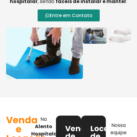
hospitalar
, sendo
fáceis de instalar e manter
.
Entre em Contato
Venda
Na
Nossa
e
Alento
Venda
Locação
equipe
Hospitalar
,
de
de