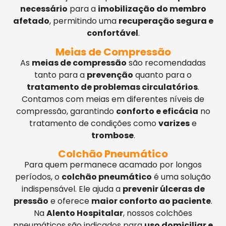
necessário
para a
imobilização do membro
afetado
, permitindo uma
recuperação segura e
confortável
.
Meias de Compressão
As
meias de compressão
são recomendadas
tanto para a
prevenção
quanto para o
tratamento de problemas circulatórios
.
Contamos com meias em diferentes níveis de
compressão, garantindo
conforto e eficácia
no
tratamento de condições como
varizes
e
trombose
.
Colchão Pneumático
Para quem permanece acamado por longos
períodos, o
colchão pneumático
é uma solução
indispensável. Ele ajuda a
prevenir úlceras de
pressão
e oferece
maior conforto ao paciente
.
Na
Alento Hospitalar
, nossos colchões
pneumáticos são indicados para
uso domiciliar e