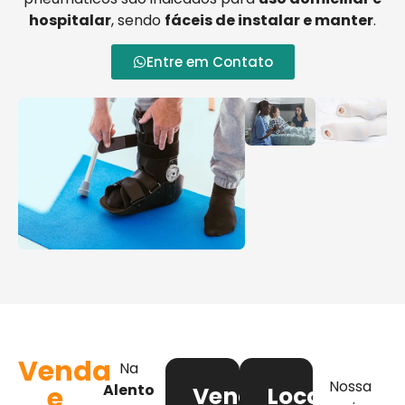
hospitalar
, sendo
fáceis de instalar e manter
.
Entre em Contato
Venda
Na
Nossa
e
Alento
Venda
Locação