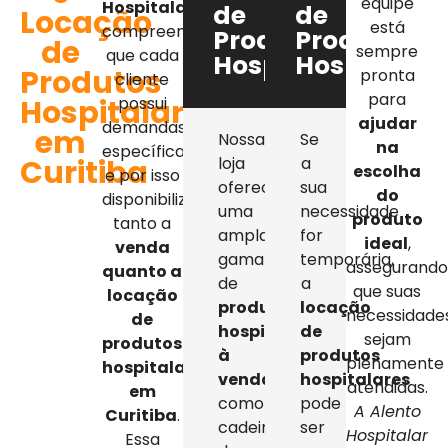
equipe
Hospitalar
,
de
de
Locação
está
compreendemos
Produtos
Produtos
de
sempre
que cada
Hospitalares
Hospitalar
Produtos
pronta
cliente
para
Hospitalares
possui
ajudar
demandas
em
Nossa
Se
na
específicas,
Curitiba
loja
a
escolha
e por isso
oferece
sua
do
disponibilizamos
uma
necessidade
produto
tanto a
ampla
for
ideal
,
venda
gama
temporária,
assegurand
quanto a
de
a
que suas
locação
produtos
locação
necessidade
de
hospitalares
de
sejam
produtos
à
produtos
plenamente
hospitalares
venda
,
hospitalares
atendidas.
em
como
pode
A Alento
Curitiba
.
cadeiras
ser
Hospitalar
Essa