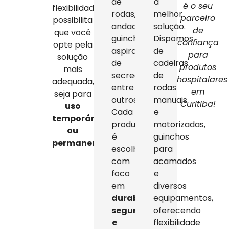
de
a
é o seu
flexibilidade
rodas,
melhor
parceiro
possibilita
andadores,
solução.
de
que você
guinchos,
Dispomos
confiança
opte pela
aspiradores
de
para
solução
de
cadeiras
produtos
mais
secreção,
de
hospitalares
adequada,
entre
rodas
em
seja para
outros.
manuais
Curitiba!
uso
Cada
e
temporário
produto
motorizadas,
ou
é
guinchos
permanente
.
escolhido
para
com
acamados
foco
e
em
diversos
durabilidade,
equipamentos,
segurança
oferecendo
e
flexibilidade