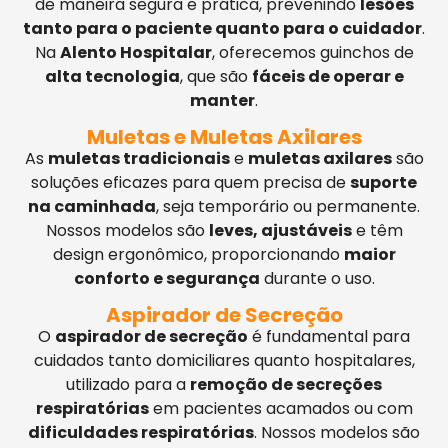
de maneira segura e prática, prevenindo
lesões
tanto para o paciente quanto para o cuidador
.
Na
Alento Hospitalar
, oferecemos guinchos de
alta tecnologia
, que são
fáceis de operar e
manter
.
Muletas e Muletas Axilares
As
muletas tradicionais
e
muletas axilares
são
soluções eficazes para quem precisa de
suporte
na caminhada
, seja temporário ou permanente.
Nossos modelos são
leves, ajustáveis
e têm
design ergonômico, proporcionando
maior
conforto e segurança
durante o uso.
Aspirador de Secreção
O
aspirador de secreção
é fundamental para
cuidados tanto domiciliares quanto hospitalares,
utilizado para a
remoção de secreções
respiratórias
em pacientes acamados ou com
dificuldades respiratórias
. Nossos modelos são