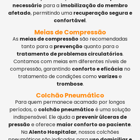
necessário
para a
imobilização do membro
afetado
, permitindo uma
recuperação segura e
confortável
.
Meias de Compressão
As
meias de compressão
são recomendadas
tanto para a
prevenção
quanto para o
tratamento de problemas circulatórios
.
Contamos com meias em diferentes níveis de
compressão, garantindo
conforto e eficácia
no
tratamento de condições como
varizes
e
trombose
.
Colchão Pneumático
Para quem permanece acamado por longos
períodos, o
colchão pneumático
é uma solução
indispensável. Ele ajuda a
prevenir úlceras de
pressão
e oferece
maior conforto ao paciente
.
Na
Alento Hospitalar
, nossos colchões
pneumáticos são indicados para
uso domiciliar e