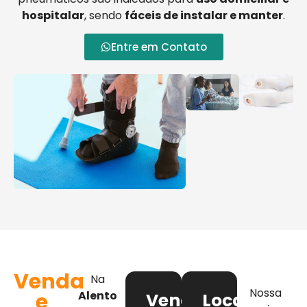
hospitalar
, sendo
fáceis de instalar e manter
.
Entre em Contato
Venda
Na
Nossa
e
Alento
Venda
Locação