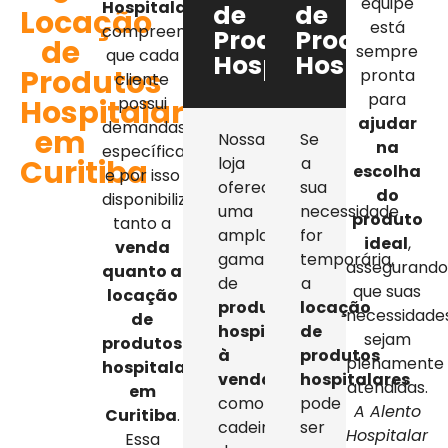
equipe
Hospitalar
,
de
de
Locação
está
compreendemos
Produtos
Produtos
de
sempre
que cada
Hospitalares
Hospitalar
Produtos
pronta
cliente
para
Hospitalares
possui
ajudar
demandas
em
Nossa
Se
na
específicas,
Curitiba
loja
a
escolha
e por isso
oferece
sua
do
disponibilizamos
uma
necessidade
produto
tanto a
ampla
for
ideal
,
venda
gama
temporária,
assegurand
quanto a
de
a
que suas
locação
produtos
locação
necessidade
de
hospitalares
de
sejam
produtos
à
produtos
plenamente
hospitalares
venda
,
hospitalares
atendidas.
em
como
pode
A Alento
Curitiba
.
cadeiras
ser
Hospitalar
Essa