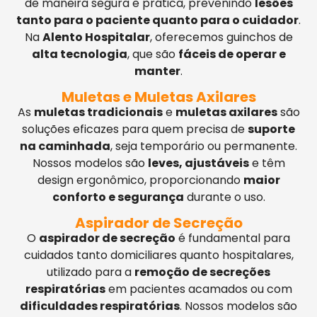
de maneira segura e prática, prevenindo
lesões
tanto para o paciente quanto para o cuidador
.
Na
Alento Hospitalar
, oferecemos guinchos de
alta tecnologia
, que são
fáceis de operar e
manter
.
Muletas e Muletas Axilares
As
muletas tradicionais
e
muletas axilares
são
soluções eficazes para quem precisa de
suporte
na caminhada
, seja temporário ou permanente.
Nossos modelos são
leves, ajustáveis
e têm
design ergonômico, proporcionando
maior
conforto e segurança
durante o uso.
Aspirador de Secreção
O
aspirador de secreção
é fundamental para
cuidados tanto domiciliares quanto hospitalares,
utilizado para a
remoção de secreções
respiratórias
em pacientes acamados ou com
dificuldades respiratórias
. Nossos modelos são