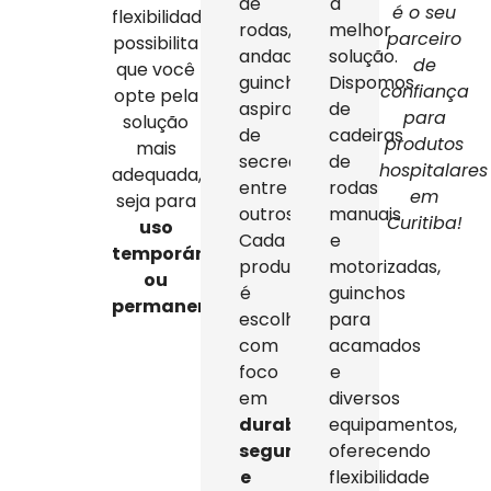
de
a
é o seu
flexibilidade
rodas,
melhor
parceiro
possibilita
andadores,
solução.
de
que você
guinchos,
Dispomos
confiança
opte pela
aspiradores
de
para
solução
de
cadeiras
produtos
mais
secreção,
de
hospitalares
adequada,
entre
rodas
em
seja para
outros.
manuais
Curitiba!
uso
Cada
e
temporário
produto
motorizadas,
ou
é
guinchos
permanente
.
escolhido
para
com
acamados
foco
e
em
diversos
durabilidade,
equipamentos,
segurança
oferecendo
e
flexibilidade