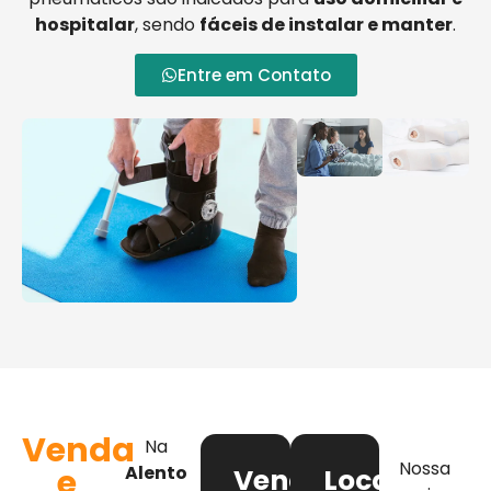
hospitalar
, sendo
fáceis de instalar e manter
.
Entre em Contato
Venda
Na
Nossa
e
Alento
Venda
Locação