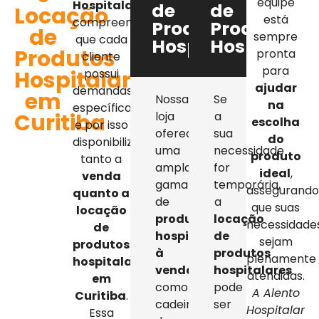
equipe
Hospitalar
,
de
de
Locação
está
compreendemos
Produtos
Produtos
de
sempre
que cada
Hospitalares
Hospitalar
Produtos
pronta
cliente
para
Hospitalares
possui
ajudar
demandas
em
Nossa
Se
na
específicas,
Curitiba
loja
a
escolha
e por isso
oferece
sua
do
disponibilizamos
uma
necessidade
produto
tanto a
ampla
for
ideal
,
venda
gama
temporária,
assegurand
quanto a
de
a
que suas
locação
produtos
locação
necessidade
de
hospitalares
de
sejam
produtos
à
produtos
plenamente
hospitalares
venda
,
hospitalares
atendidas.
em
como
pode
A Alento
Curitiba
.
cadeiras
ser
Hospitalar
Essa