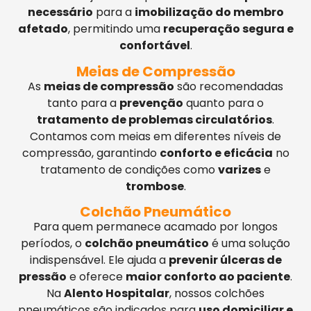
necessário
para a
imobilização do membro
afetado
, permitindo uma
recuperação segura e
confortável
.
Meias de Compressão
As
meias de compressão
são recomendadas
tanto para a
prevenção
quanto para o
tratamento de problemas circulatórios
.
Contamos com meias em diferentes níveis de
compressão, garantindo
conforto e eficácia
no
tratamento de condições como
varizes
e
trombose
.
Colchão Pneumático
Para quem permanece acamado por longos
períodos, o
colchão pneumático
é uma solução
indispensável. Ele ajuda a
prevenir úlceras de
pressão
e oferece
maior conforto ao paciente
.
Na
Alento Hospitalar
, nossos colchões
pneumáticos são indicados para
uso domiciliar e