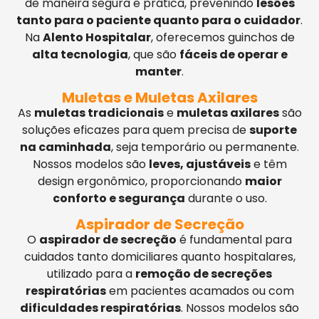
de maneira segura e prática, prevenindo
lesões
tanto para o paciente quanto para o cuidador
.
Na
Alento Hospitalar
, oferecemos guinchos de
alta tecnologia
, que são
fáceis de operar e
manter
.
Muletas e Muletas Axilares
As
muletas tradicionais
e
muletas axilares
são
soluções eficazes para quem precisa de
suporte
na caminhada
, seja temporário ou permanente.
Nossos modelos são
leves, ajustáveis
e têm
design ergonômico, proporcionando
maior
conforto e segurança
durante o uso.
Aspirador de Secreção
O
aspirador de secreção
é fundamental para
cuidados tanto domiciliares quanto hospitalares,
utilizado para a
remoção de secreções
respiratórias
em pacientes acamados ou com
dificuldades respiratórias
. Nossos modelos são