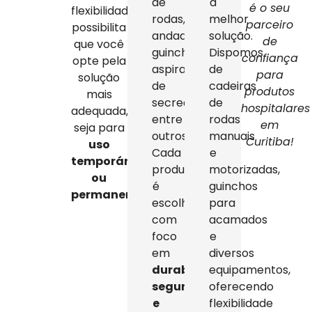
de
a
é o seu
flexibilidade
rodas,
melhor
parceiro
possibilita
andadores,
solução.
de
que você
guinchos,
Dispomos
confiança
opte pela
aspiradores
de
para
solução
de
cadeiras
produtos
mais
secreção,
de
hospitalares
adequada,
entre
rodas
em
seja para
outros.
manuais
Curitiba!
uso
Cada
e
temporário
produto
motorizadas,
ou
é
guinchos
permanente
.
escolhido
para
com
acamados
foco
e
em
diversos
durabilidade,
equipamentos,
segurança
oferecendo
e
flexibilidade