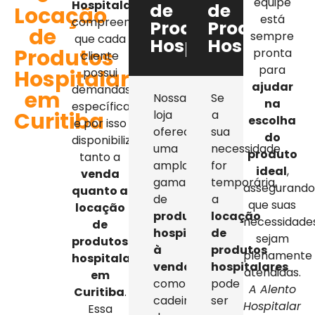
equipe
Hospitalar
,
de
de
Locação
está
compreendemos
Produtos
Produtos
de
sempre
que cada
Hospitalares
Hospitalar
Produtos
pronta
cliente
para
Hospitalares
possui
ajudar
demandas
em
Nossa
Se
na
específicas,
Curitiba
loja
a
escolha
e por isso
oferece
sua
do
disponibilizamos
uma
necessidade
produto
tanto a
ampla
for
ideal
,
venda
gama
temporária,
assegurand
quanto a
de
a
que suas
locação
produtos
locação
necessidade
de
hospitalares
de
sejam
produtos
à
produtos
plenamente
hospitalares
venda
,
hospitalares
atendidas.
em
como
pode
A Alento
Curitiba
.
cadeiras
ser
Hospitalar
Essa