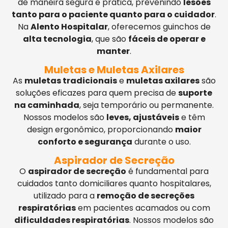
de maneira segura e prática, prevenindo
lesões
tanto para o paciente quanto para o cuidador
.
Na
Alento Hospitalar
, oferecemos guinchos de
alta tecnologia
, que são
fáceis de operar e
manter
.
Muletas e Muletas Axilares
As
muletas tradicionais
e
muletas axilares
são
soluções eficazes para quem precisa de
suporte
na caminhada
, seja temporário ou permanente.
Nossos modelos são
leves, ajustáveis
e têm
design ergonômico, proporcionando
maior
conforto e segurança
durante o uso.
Aspirador de Secreção
O
aspirador de secreção
é fundamental para
cuidados tanto domiciliares quanto hospitalares,
utilizado para a
remoção de secreções
respiratórias
em pacientes acamados ou com
dificuldades respiratórias
. Nossos modelos são