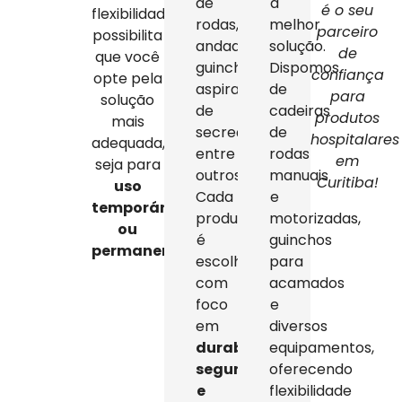
de
a
é o seu
flexibilidade
rodas,
melhor
parceiro
possibilita
andadores,
solução.
de
que você
guinchos,
Dispomos
confiança
opte pela
aspiradores
de
para
solução
de
cadeiras
produtos
mais
secreção,
de
hospitalares
adequada,
entre
rodas
em
seja para
outros.
manuais
Curitiba!
uso
Cada
e
temporário
produto
motorizadas,
ou
é
guinchos
permanente
.
escolhido
para
com
acamados
foco
e
em
diversos
durabilidade,
equipamentos,
segurança
oferecendo
e
flexibilidade