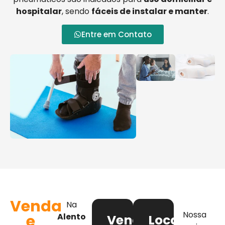
hospitalar
, sendo
fáceis de instalar e manter
.
Entre em Contato
Venda
Na
Nossa
e
Alento
Venda
Locação