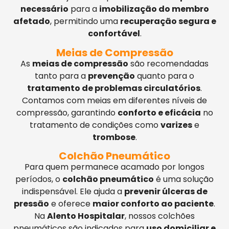
necessário
para a
imobilização do membro
afetado
, permitindo uma
recuperação segura e
confortável
.
Meias de Compressão
As
meias de compressão
são recomendadas
tanto para a
prevenção
quanto para o
tratamento de problemas circulatórios
.
Contamos com meias em diferentes níveis de
compressão, garantindo
conforto e eficácia
no
tratamento de condições como
varizes
e
trombose
.
Colchão Pneumático
Para quem permanece acamado por longos
períodos, o
colchão pneumático
é uma solução
indispensável. Ele ajuda a
prevenir úlceras de
pressão
e oferece
maior conforto ao paciente
.
Na
Alento Hospitalar
, nossos colchões
pneumáticos são indicados para
uso domiciliar e