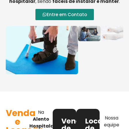
hospitalar
, sendo
fáceis de instalar e manter
.
Entre em Contato
Venda
Na
Nossa
e
Alento
Venda
Locação
equipe
Hospitalar
,
de
de