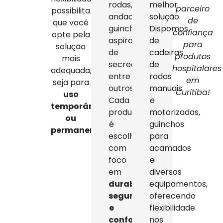
rodas,
melhor
parceiro
possibilita
andadores,
solução.
de
que você
guinchos,
Dispomos
confiança
opte pela
aspiradores
de
para
solução
de
cadeiras
produtos
mais
secreção,
de
hospitalares
adequada,
entre
rodas
em
seja para
outros.
manuais
Curitiba!
uso
Cada
e
temporário
produto
motorizadas,
ou
é
guinchos
permanente
.
escolhido
para
com
acamados
foco
e
em
diversos
durabilidade,
equipamentos,
segurança
oferecendo
e
flexibilidade
conforto
,
nos