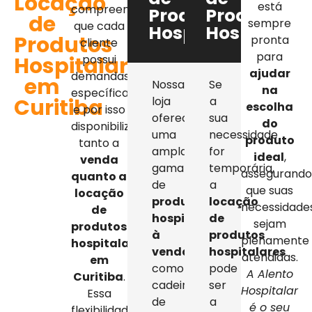
Locação
está
compreendemos
Produtos
Produtos
de
sempre
que cada
Hospitalares
Hospitalar
Produtos
pronta
cliente
para
Hospitalares
possui
ajudar
demandas
em
Nossa
Se
na
específicas,
Curitiba
loja
a
escolha
e por isso
oferece
sua
do
disponibilizamos
uma
necessidade
produto
tanto a
ampla
for
ideal
,
venda
gama
temporária,
assegurand
quanto a
de
a
que suas
locação
produtos
locação
necessidade
de
hospitalares
de
sejam
produtos
à
produtos
plenamente
hospitalares
venda
,
hospitalares
atendidas.
em
como
pode
A Alento
Curitiba
.
cadeiras
ser
Hospitalar
Essa
de
a
é o seu
flexibilidade