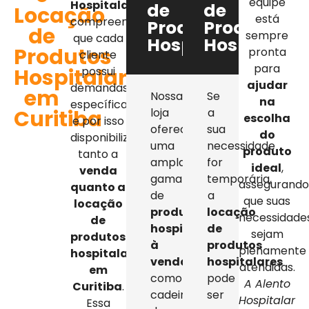
equipe
Hospitalar
,
de
de
Locação
está
compreendemos
Produtos
Produtos
de
sempre
que cada
Hospitalares
Hospitalar
Produtos
pronta
cliente
para
Hospitalares
possui
ajudar
demandas
em
Nossa
Se
na
específicas,
Curitiba
loja
a
escolha
e por isso
oferece
sua
do
disponibilizamos
uma
necessidade
produto
tanto a
ampla
for
ideal
,
venda
gama
temporária,
assegurand
quanto a
de
a
que suas
locação
produtos
locação
necessidade
de
hospitalares
de
sejam
produtos
à
produtos
plenamente
hospitalares
venda
,
hospitalares
atendidas.
em
como
pode
A Alento
Curitiba
.
cadeiras
ser
Hospitalar
Essa