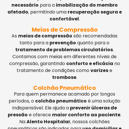
necessário
para a
imobilização do membro
afetado
, permitindo uma
recuperação segura e
confortável
.
Meias de Compressão
As
meias de compressão
são recomendadas
tanto para a
prevenção
quanto para o
tratamento de problemas circulatórios
.
Contamos com meias em diferentes níveis de
compressão, garantindo
conforto e eficácia
no
tratamento de condições como
varizes
e
trombose
.
Colchão Pneumático
Para quem permanece acamado por longos
períodos, o
colchão pneumático
é uma solução
indispensável. Ele ajuda a
prevenir úlceras de
pressão
e oferece
maior conforto ao paciente
.
Na
Alento Hospitalar
, nossos colchões
pneumáticos são indicados para
uso domiciliar e