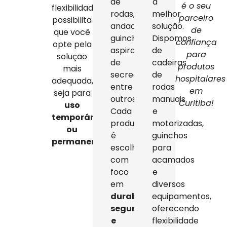
de
a
é o seu
flexibilidade
rodas,
melhor
parceiro
possibilita
andadores,
solução.
de
que você
guinchos,
Dispomos
confiança
opte pela
aspiradores
de
para
solução
de
cadeiras
produtos
mais
secreção,
de
hospitalares
adequada,
entre
rodas
em
seja para
outros.
manuais
Curitiba!
uso
Cada
e
temporário
produto
motorizadas,
ou
é
guinchos
permanente
.
escolhido
para
com
acamados
foco
e
em
diversos
durabilidade,
equipamentos,
segurança
oferecendo
e
flexibilidade