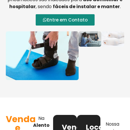
hospitalar
, sendo
fáceis de instalar e manter
.
Entre em Contato
Venda
Na
Nossa
e
Alento
Venda
Locação