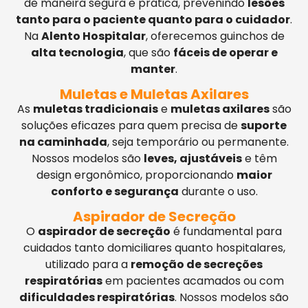
de maneira segura e prática, prevenindo
lesões
tanto para o paciente quanto para o cuidador
.
Na
Alento Hospitalar
, oferecemos guinchos de
alta tecnologia
, que são
fáceis de operar e
manter
.
Muletas e Muletas Axilares
As
muletas tradicionais
e
muletas axilares
são
soluções eficazes para quem precisa de
suporte
na caminhada
, seja temporário ou permanente.
Nossos modelos são
leves, ajustáveis
e têm
design ergonômico, proporcionando
maior
conforto e segurança
durante o uso.
Aspirador de Secreção
O
aspirador de secreção
é fundamental para
cuidados tanto domiciliares quanto hospitalares,
utilizado para a
remoção de secreções
respiratórias
em pacientes acamados ou com
dificuldades respiratórias
. Nossos modelos são