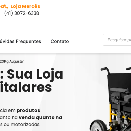
ba
Loja Mercês
(41) 3072-6338
úvidas Frequentes
Contato
120Kg Augusta”
: Sua Loja
italares
ência em
produtos
tanto na
venda quanto na
is ou motorizadas.